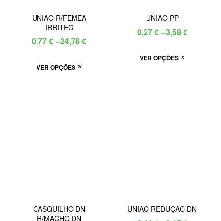
UNIAO R/FEMEA
UNIAO PP
IRRITEC
Price
0,27
€
–
3,58
€
Price
0,77
€
–
24,76
€
range:
range:
This
VER OPÇÕES
0,27 €
This
VER OPÇÕES
0,77 €
product
through
product
through
has
3,58 €
has
multiple
24,76 €
multiple
variants.
variants.
The
The
options
options
may
may
be
be
chosen
chosen
on
on
the
the
product
CASQUILHO DN
UNIAO REDUÇAO DN
product
page
R/MACHO DN