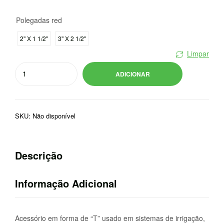
range:
Polegadas red
11,48 €
2'' X 1 1/2''
3'' X 2 1/2''
through
Limpar
Quantidade
34,17 €
ADICIONAR
de
TE
DERIVAÇAO
SKU:
Não disponível
PLAG
Descrição
Informação Adicional
Acessório em forma de “T” usado em sistemas de irrigação,