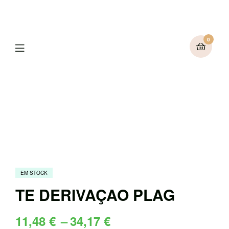
0
Menu
EM STOCK
TE DERIVAÇAO PLAG
Price
11,48
€
–
34,17
€