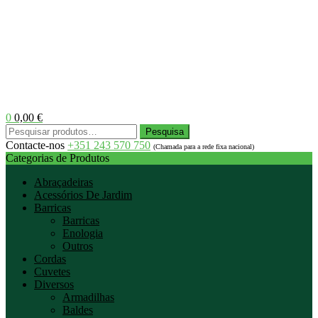
0
0,00
€
Menu
Pesquisar
Pesquisa
por:
Contacte-nos
+351 243 570 750
(Chamada para a rede fixa nacional)
Categorias de Produtos
Abraçadeiras
Acessórios De Jardim
Barricas
Barricas
Enologia
Outros
Cordas
Cuvetes
Diversos
Armadilhas
Baldes