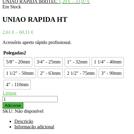
Price
UNIAO RAPIDA IRRITEC
1,29
€
–
33,97
€
range:
Em Stock
1,29 €
through
UNIAO RAPIDA HT
33,97 €
Price
2,61
€
–
60,11
€
range:
Acessório aperto rápido profissional.
2,61 €
through
Polegadas2
60,11 €
5/8" - 20mm
3/4" - 25mm
1" - 32mm
1 1/4" - 40mm
1 1/2" - 50mm
2" - 63mm
2 1/2" - 75mm
3" - 90mm
4" - 110mm
Limpar
Quantidade
de
Adicionar
UNIAO
SKU:
Não disponível
RAPIDA
HT
Descrição
Informação adicional