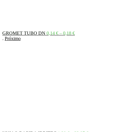
Price
GROMET TUBO DN
0,14
€
–
0,18
€
range:
.
Próximo
0,14 €
through
0,18 €