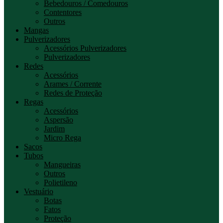
Bebedouros / Comedouros
Contentores
Outros
Mangas
Pulverizadores
Acessórios Pulverizadores
Pulverizadores
Redes
Acessórios
Arames / Corrente
Redes de Proteção
Regas
Acessórios
Aspersão
Jardim
Micro Rega
Sacos
Tubos
Mangueiras
Outros
Polietileno
Vestuário
Botas
Fatos
Proteção