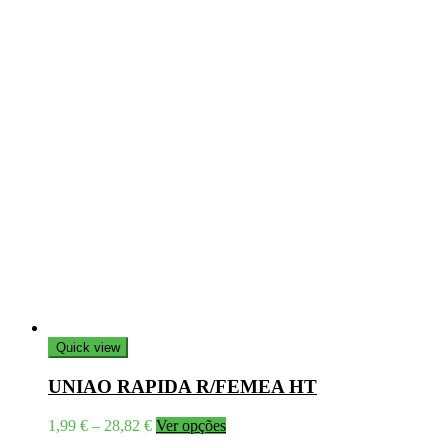
Quick view
UNIAO RAPIDA R/FEMEA HT
Price
This
1,99
€
–
28,82
€
Ver opções
range:
product