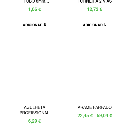
TUBO 8mm
TORNEIRA 2 VIAS
P/TURBINETE
1,06
€
12,73
€
ADICIONAR
ADICIONAR
AGULHETA
ARAME FARPADO
PROFISSIONAL
22,45
€
–
59,04
€
623050
6,29
€