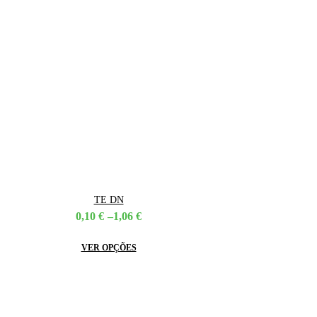
TE DN
Price
0,10
€
–
1,06
€
range:
0,10 €
This
VER OPÇÕES
through
product
1,06 €
has
multiple
variants.
The