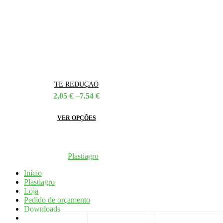
TE REDUÇAO
Price
2,05
€
–
7,54
€
range:
2,05 €
This
VER OPÇÕES
through
product
7,54 €
has
multiple
variants.
Coppyright © 2026
Plastiagro
Direitos reservados
The
options
Início
may
Plastiagro
be
Loja
chosen
Pedido de orçamento
on
Downloads
the
Notícias