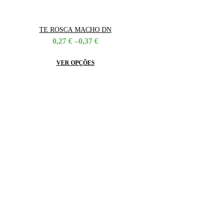
TE ROSCA MACHO DN
Price
0,27
€
–
0,37
€
range:
0,27 €
This
VER OPÇÕES
through
product
0,37 €
has
multiple
variants.
The
options
may
be
chosen
on
the
product
page