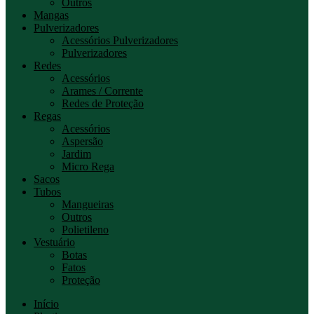
Outros
Mangas
Pulverizadores
Acessórios Pulverizadores
Pulverizadores
Redes
Acessórios
Arames / Corrente
Redes de Proteção
Regas
Acessórios
Aspersão
Jardim
Micro Rega
Sacos
Tubos
Mangueiras
Outros
Polietileno
Vestuário
Botas
Fatos
Proteção
Início