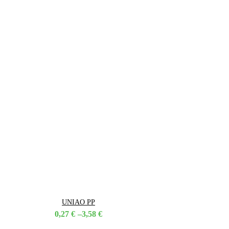
UNIAO PP
Price
0,27
€
–
3,58
€
range: