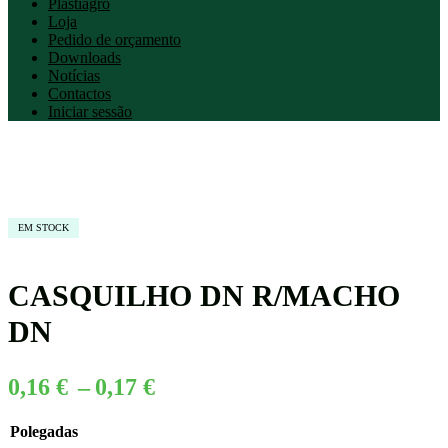
Plastiagro
Loja
Pedido de orçamento
Downloads
Notícias
Contactos
Iniciar sessão
EM STOCK
CASQUILHO DN R/MACHO
DN
Price
0,16
€
–
0,17
€
range:
Polegadas
0,16 €