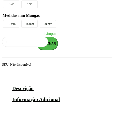
through
3/4''
1/2''
0,17 €
Medidas mm Mangas
12 mm
16 mm
20 mm
Limpar
Quantidade
de
ADICIONAR
CASQUILHO
DN
R/MACHO
DN
SKU:
Não disponível
Descrição
Informação Adicional