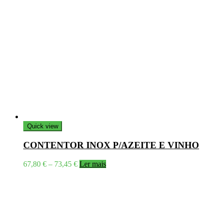
Quick view
CONTENTOR INOX P/AZEITE E VINHO
Price
67,80
€
–
73,45
€
Ler mais
range:
67,80 €
through
73,45 €