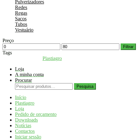
Pulverizadores
Redes
Regas
Sacos
Tubos
Vestuário
Preço
Preço
Preço
Filtrar
mínimo
máximo
Tags
Coppyright © 2026
Plastiagro
Direitos reservados
Loja
A minha conta
Procurar
Pesquisar
Pesquisa
por:
Início
Plastiagro
Loja
Pedido de orçamento
Downloads
Notícias
Contactos
Iniciar sessão