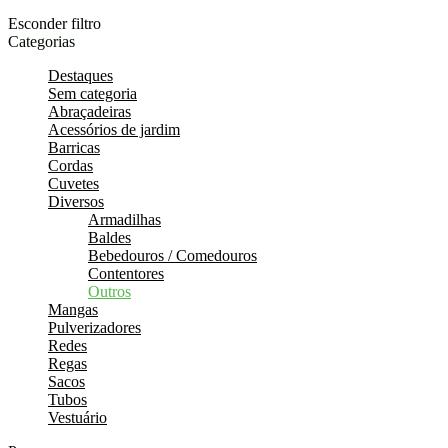
Esconder filtro
Categorias
Destaques
Sem categoria
Abraçadeiras
Acessórios de jardim
Barricas
Cordas
Cuvetes
Diversos
Armadilhas
Baldes
Bebedouros / Comedouros
Contentores
Outros
Mangas
Pulverizadores
Redes
Regas
Sacos
Tubos
Vestuário