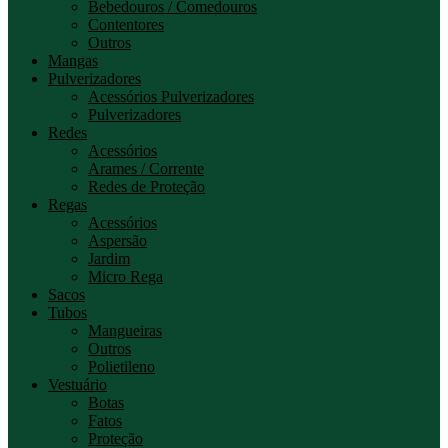
Bebedouros / Comedouros
Contentores
Outros
Mangas
Pulverizadores
Acessórios Pulverizadores
Pulverizadores
Redes
Acessórios
Arames / Corrente
Redes de Proteção
Regas
Acessórios
Aspersão
Jardim
Micro Rega
Sacos
Tubos
Mangueiras
Outros
Polietileno
Vestuário
Botas
Fatos
Proteção