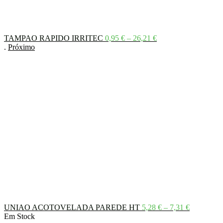
Price
TAMPAO RAPIDO IRRITEC
0,95
€
–
26,21
€
range:
.
Próximo
0,95 €
through
26,21 €
Price
UNIAO ACOTOVELADA PAREDE HT
5,28
€
–
7,31
€
range:
Em Stock