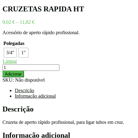
5,28 €
through
CRUZETAS RAPIDA HT
7,31 €
Price
9,02
€
–
11,82
€
range:
Acessório de aperto rápido profissional.
9,02 €
through
Polegadas
11,82 €
3/4''
1''
Limpar
Quantidade
de
Adicionar
CRUZETAS
SKU:
Não disponível
RAPIDA
HT
Descrição
Informação adicional
Descrição
Cruzeta de aperto rápido profissional, para ligar tubos em cruz.
Informação adicional