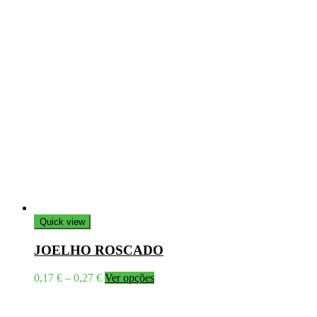
Quick view
JOELHO ROSCADO
Price
This
0,17
€
–
0,27
€
Ver opções
range:
product
0,17 €
has
through
multiple