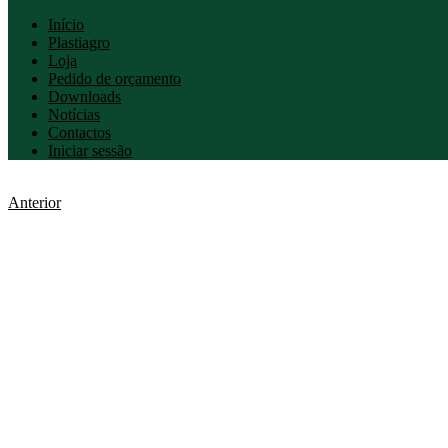
Início
Plastiagro
Loja
Pedido de orçamento
Downloads
Notícias
Contactos
Iniciar sessão
Anterior