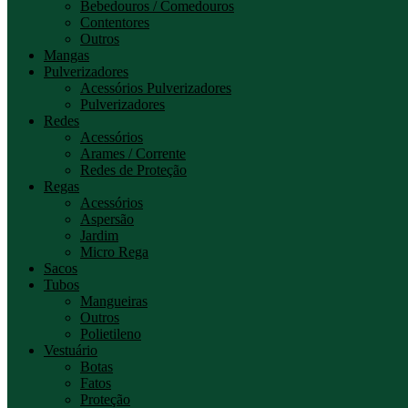
Bebedouros / Comedouros
Contentores
Outros
Mangas
Pulverizadores
Acessórios Pulverizadores
Pulverizadores
Redes
Acessórios
Arames / Corrente
Redes de Proteção
Regas
Acessórios
Aspersão
Jardim
Micro Rega
Sacos
Tubos
Mangueiras
Outros
Polietileno
Vestuário
Botas
Fatos
Proteção