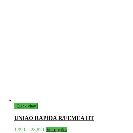
Quick view
UNIAO RAPIDA R/FEMEA HT
Price
This
1,99
€
–
28,82
€
Ver opções