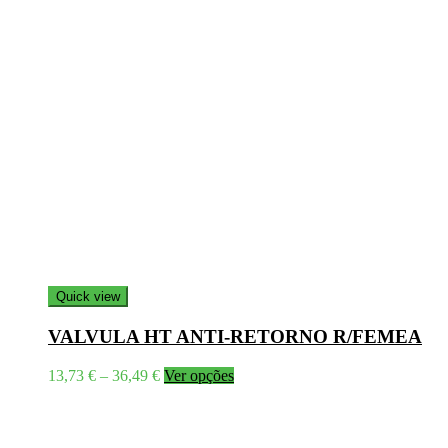
Quick view
VALVULA HT ANTI-RETORNO R/FEMEA
Price
This
13,73
€
–
36,49
€
Ver opções
range:
product
13,73 €
has
through
multiple
36,49 €
variants.