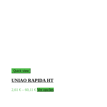
Quick view
UNIAO RAPIDA HT
Price
This
2,61
€
–
60,11
€
Ver opções
range:
product
2,61 €
has
through
multiple
60,11 €
variants.