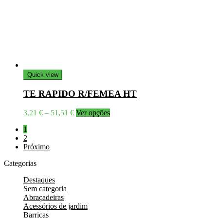
Quick view
TE RAPIDO R/FEMEA HT
Price
This
3,21
€
–
51,51
€
Ver opções
range:
product
1
3,21 €
has
2
through
multiple
Próximo
51,51 €
variants.
The
Categorias
options
may
Destaques
be
Sem categoria
chosen
Abraçadeiras
on
Acessórios de jardim
the
Barricas
product