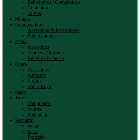
Bebedouros / Comedouros
Contentores
Outros
Mangas
Pulverizadores
Acessórios Pulverizadores
Pulverizadores
Redes
Acessórios
Arames / Corrente
Redes de Proteção
Regas
Acessórios
Aspersão
Jardim
Micro Rega
Sacos
Tubos
Mangueiras
Outros
Polietileno
Vestuário
Botas
Fatos
Proteção