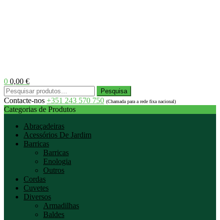
0
0,00
€
Menu
Pesquisar
Pesquisa
por:
Contacte-nos
+351 243 570 750
(Chamada para a rede fixa nacional)
Categorias de Produtos
Abraçadeiras
Acessórios De Jardim
Barricas
Barricas
Enologia
Outros
Cordas
Cuvetes
Diversos
Armadilhas
Baldes