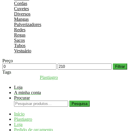
Cordas
page
Cuvetes
Diversos
Mangas
Pulverizadores
Redes
Regas
Sacos
Tubos
Vestuário
Preço
Preço
Preço
Filtrar
mínimo
máximo
Tags
Coppyright © 2026
Plastiagro
Direitos reservados
Loja
A minha conta
Procurar
Pesquisar
Pesquisa
por:
Início
Plastiagro
Loja
Pedido de orçamento