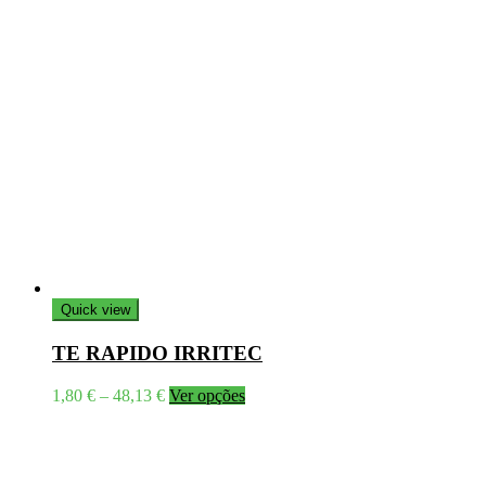
Quick view
TE RAPIDO IRRITEC
Price
This
1,80
€
–
48,13
€
Ver opções
range:
product
1,80 €
has
through
multiple
48,13 €
variants.