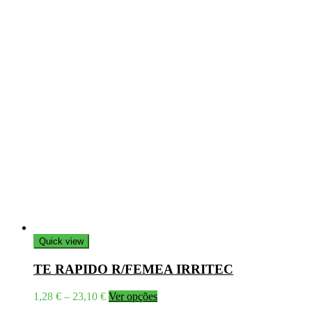
Quick view
TE RAPIDO R/FEMEA IRRITEC
Price
This
1,28
€
–
23,10
€
Ver opções
range:
product