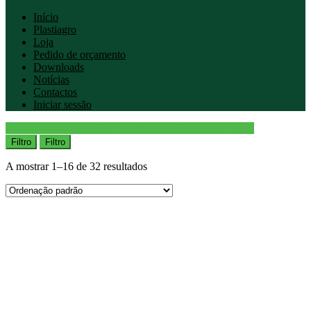
Início
Plastiagro
Loja
Pedido de orçamento
Downloads
Notícias
Contactos
Iniciar sessão
Catálogo Completo (PDF)
Catálogo de Categorias (PDF)
Filtro
Filtro
A mostrar 1–16 de 32 resultados