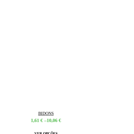
BIDONS
Price
1,61
€
–
10,06
€
range:
1,61 €
This
VER OPÇÕES