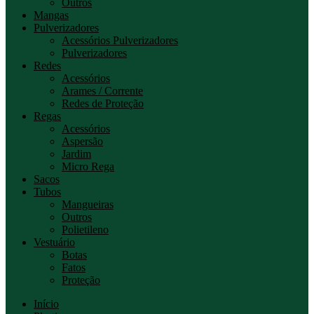
Outros
Mangas
Pulverizadores
Acessórios Pulverizadores
Pulverizadores
Redes
Acessórios
Arames / Corrente
Redes de Proteção
Regas
Acessórios
Aspersão
Jardim
Micro Rega
Sacos
Tubos
Mangueiras
Outros
Polietileno
Vestuário
Botas
Fatos
Proteção
Início