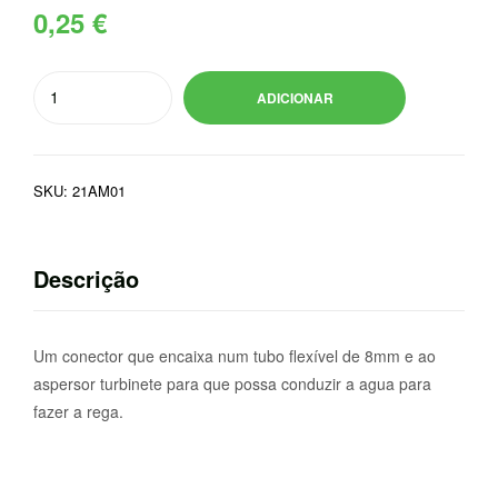
0,25
€
Quantidade
ADICIONAR
de
ACOPLAMENTO
MACHO
SKU:
21AM01
8mm
(P/KIT
TURBINETE)
Descrição
Um conector que encaixa num tubo flexível de 8mm e ao
aspersor turbinete para que possa conduzir a agua para
fazer a rega.