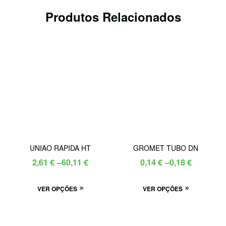
Produtos Relacionados
UNIAO RAPIDA HT
GROMET TUBO DN
Price
Price
2,61
€
–
60,11
€
0,14
€
–
0,18
€
range:
range:
This
This
VER OPÇÕES
2,61 €
VER OPÇÕES
0,14 €
product
product
through
through
has
has
60,11 €
0,18 €
multiple
multiple