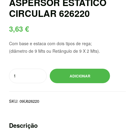
ASPERSOR ESTATICO
CIRCULAR 626220
3,63
€
Com base e estaca com dois tipos de rega;
(diâmetro de 9 Mts ou Retângulo de 9 X 2 Mts).
Quantidade
ADICIONAR
de
ASPERSOR
ESTATICO
SKU:
09U626220
CIRCULAR
626220
Descrição