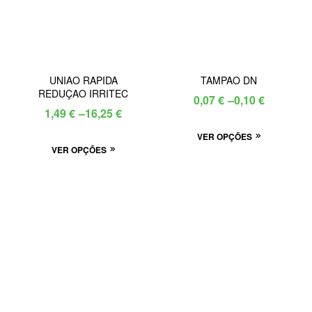
UNIAO RAPIDA
TAMPAO DN
REDUÇAO IRRITEC
Price
0,07
€
–
0,10
€
Price
1,49
€
–
16,25
€
range:
range:
This
VER OPÇÕES
0,07 €
This
VER OPÇÕES
1,49 €
product
through
product
through
has
0,10 €
has
multiple
16,25 €
multiple
variants.
variants.
The
The
options
options
may
may
be
be
chosen
chosen
on