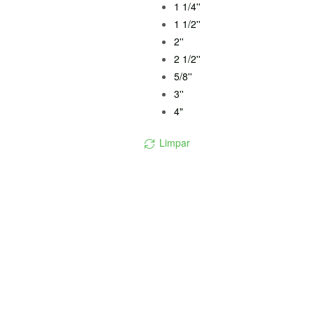
1 1/4''
1 1/2''
2''
2 1/2''
5/8''
3''
4"
Limpar