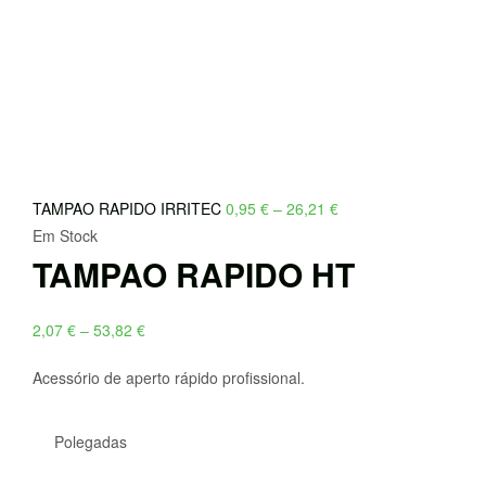
Price
TAMPAO RAPIDO IRRITEC
0,95
€
–
26,21
€
range:
Em Stock
TAMPAO RAPIDO HT
0,95 €
through
26,21 €
Price
2,07
€
–
53,82
€
range:
Acessório de aperto rápido profissional.
2,07 €
through
53,82 €
Polegadas