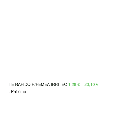
Price
TE RAPIDO R/FEMEA IRRITEC
1,28
€
–
23,10
€
range:
.
Próximo
1,28 €
through
23,10 €