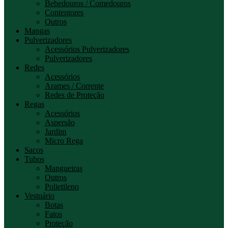
Bebedouros / Comedouros
Contentores
Outros
Mangas
Pulverizadores
Acessórios Pulverizadores
Pulverizadores
Redes
Acessórios
Arames / Corrente
Redes de Proteção
Regas
Acessórios
Aspersão
Jardim
Micro Rega
Sacos
Tubos
Mangueiras
Outros
Polietileno
Vestuário
Botas
Fatos
Proteção