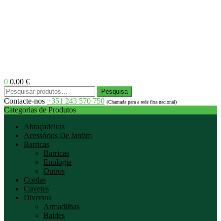
0
0,00
€
Menu
Pesquisar
Pesquisa
por:
Contacte-nos
+351 243 570 750
(Chamada para a rede fixa nacional)
Categorias de Produtos
Abraçadeiras
Acessórios De Jardim
Barricas
Barricas
Enologia
Outros
Cordas
Cuvetes
Diversos
Armadilhas
Baldes