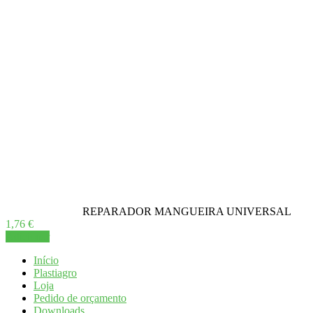
chosen
on
the
product
page
Está a visualizar:
REPARADOR MANGUEIRA UNIVERSAL
1,76
€
Adicionar
Início
Plastiagro
Loja
Pedido de orçamento
Downloads