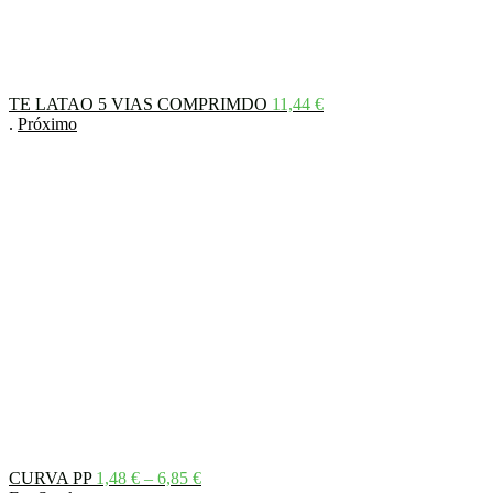
TE LATAO 5 VIAS COMPRIMDO
11,44
€
.
Próximo
Price
CURVA PP
1,48
€
–
6,85
€