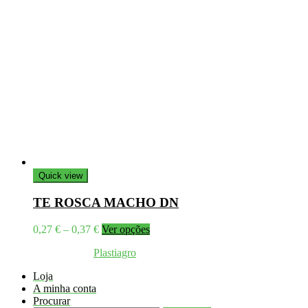
Quick view
TE ROSCA MACHO DN
Price
This
0,27
€
–
0,37
€
Ver opções
range:
product
Coppyright © 2026
Plastiagro
Direitos reservados
0,27 €
has
through
multiple
Loja
0,37 €
variants.
A minha conta
The
Procurar
options