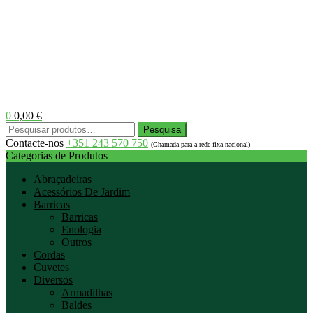
0
0,00
€
Menu
Pesquisar
Pesquisa
por:
Contacte-nos
+351 243 570 750
(Chamada para a rede fixa nacional)
Categorias de Produtos
Abraçadeiras
Acessórios De Jardim
Barricas
Barricas
Enologia
Outros
Cordas
Cuvetes
Diversos
Armadilhas
Baldes