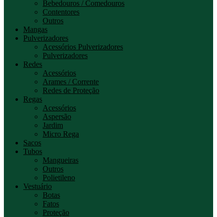
Bebedouros / Comedouros
Contentores
Outros
Mangas
Pulverizadores
Acessórios Pulverizadores
Pulverizadores
Redes
Acessórios
Arames / Corrente
Redes de Proteção
Regas
Acessórios
Aspersão
Jardim
Micro Rega
Sacos
Tubos
Mangueiras
Outros
Polietileno
Vestuário
Botas
Fatos
Proteção