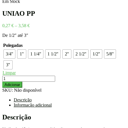
range:
Em Stock
1,48 €
through
UNIAO PP
6,85 €
Price
0,27
€
–
3,58
€
range:
De 1/2″ até 3″
0,27 €
through
Polegadas
3,58 €
3/4''
1''
1 1/4''
1 1/2''
2''
2 1/2''
1/2''
5/8''
3''
Limpar
Quantidade
de
Adicionar
UNIAO
SKU:
Não disponível
PP
Descrição
Informação adicional
Descrição