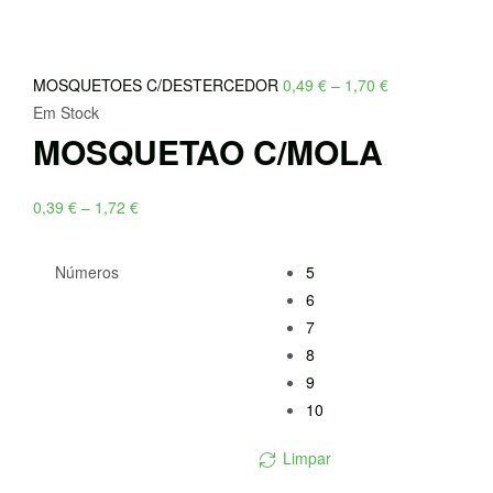
Price
MOSQUETOES C/DESTERCEDOR
0,49
€
–
1,70
€
range:
Em Stock
MOSQUETAO C/MOLA
0,49 €
through
1,70 €
Price
0,39
€
–
1,72
€
range:
0,39 €
Números
5
through
6
1,72 €
7
8
9
10
Limpar