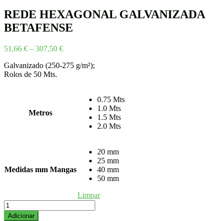
2,94 €
through
REDE HEXAGONAL GALVANIZADA
184,50 €
BETAFENSE
Price
51,66
€
–
307,50
€
range:
Galvanizado (250-275 g/m²);
51,66 €
Rolos de 50 Mts.
through
307,50 €
0.75 Mts
1.0 Mts
Metros
1.5 Mts
2.0 Mts
20 mm
25 mm
Medidas mm Mangas
40 mm
50 mm
Limpar
Quantidade
de
Adicionar