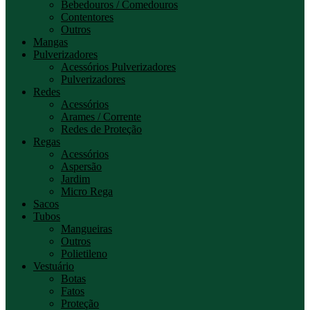
Bebedouros / Comedouros
Contentores
Outros
Mangas
Pulverizadores
Acessórios Pulverizadores
Pulverizadores
Redes
Acessórios
Arames / Corrente
Redes de Proteção
Regas
Acessórios
Aspersão
Jardim
Micro Rega
Sacos
Tubos
Mangueiras
Outros
Polietileno
Vestuário
Botas
Fatos
Proteção