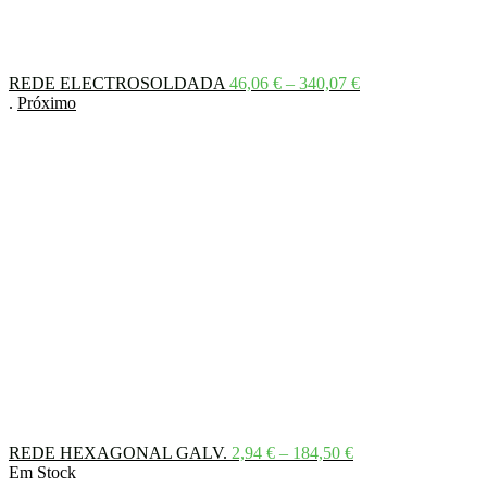
Price
REDE ELECTROSOLDADA
46,06
€
–
340,07
€
range:
.
Próximo
46,06 €
through
340,07 €
Price
REDE HEXAGONAL GALV.
2,94
€
–
184,50
€
range:
Em Stock