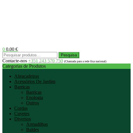
0
0,00
€
Menu
Pesquisar
Pesquisa
por:
Contacte-nos
+351 243 570 750
(Chamada para a rede fixa nacional)
Categorias de Produtos
Abraçadeiras
Acessórios De Jardim
Barricas
Barricas
Enologia
Outros
Cordas
Cuvetes
Diversos
Armadilhas
Baldes