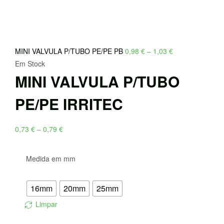
Price
MINI VALVULA P/TUBO PE/PE PB
0,98
€
–
1,03
€
range:
Em Stock
MINI VALVULA P/TUBO
0,98 €
through
PE/PE IRRITEC
1,03 €
Price
0,73
€
–
0,79
€
range:
0,73 €
Medida em mm
through
0,79 €
16mm
20mm
25mm
Limpar