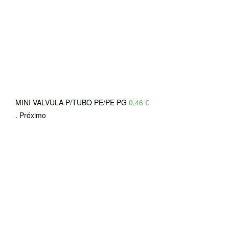
MINI VALVULA P/TUBO PE/PE PG
0,46
€
.
Próximo