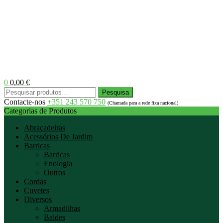
0
0,00
€
Menu
Pesquisar
Pesquisa
por:
Contacte-nos
+351 243 570 750
(Chamada para a rede fixa nacional)
Categorias de Produtos
Abraçadeiras
Acessórios De Jardim
Barricas
Barricas
Enologia
Outros
Cordas
Cuvetes
Diversos
Armadilhas
Baldes