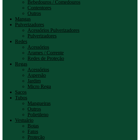
Bebedouros / Comedouros
Contentores
Outros
Mangas
Pulverizadores
Acessórios Pulverizadores
Pulverizadores
Redes
Acessórios
Arames / Corrente
Redes de Proteção
Regas
Acessórios
Aspersão
Jardim
Micro Rega
Sacos
Tubos
Mangueiras
Outros
Polietileno
Vestuário
Botas
Fatos
Proteção