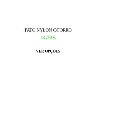
FATO NYLON C/FORRO
14,70
€
This
VER OPÇÕES
product
has
multiple
variants.
The
options
may
be
chosen
on
the
product
page