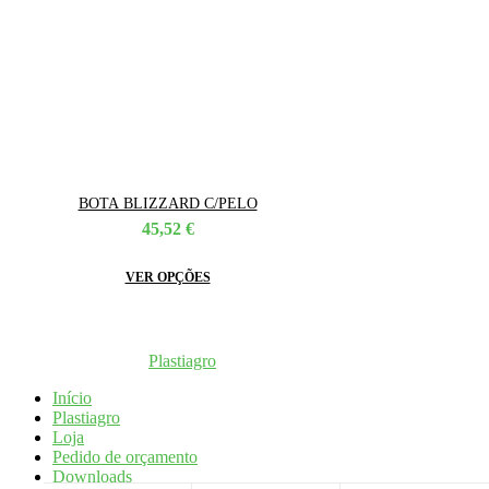
BOTA BLIZZARD C/PELO
45,52
€
This
VER OPÇÕES
product
has
multiple
variants.
Coppyright © 2026
Plastiagro
Direitos reservados
The
options
Início
may
Plastiagro
be
Loja
chosen
Pedido de orçamento
on
Downloads