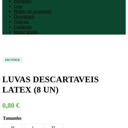
Plastiagro
Loja
Pedido de orçamento
Downloads
Notícias
Contactos
Iniciar sessão
EM STOCK
LUVAS DESCARTAVEIS
LATEX (8 UN)
0,80
€
Tamanho
M
L
XL