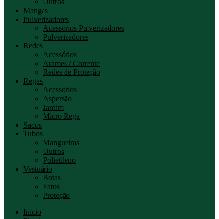
Outros
Mangas
Pulverizadores
Acessórios Pulverizadores
Pulverizadores
Redes
Acessórios
Arames / Corrente
Redes de Proteção
Regas
Acessórios
Aspersão
Jardim
Micro Rega
Sacos
Tubos
Mangueiras
Outros
Polietileno
Vestuário
Botas
Fatos
Proteção
Início