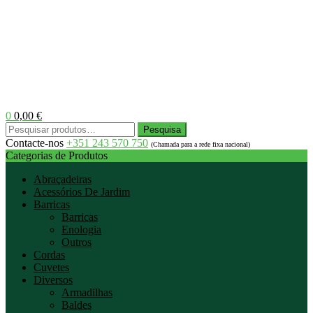
0
0,00
€
Menu
Pesquisar
Pesquisa
por:
Contacte-nos
+351 243 570 750
(Chamada para a rede fixa nacional)
Categorias de Produtos
Abraçadeiras
Acessórios De Jardim
Barricas
Barricas
Enologia
Outros
Cordas
Cuvetes
Diversos
Armadilhas
Baldes