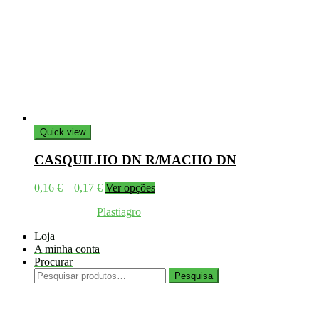
Quick view
CASQUILHO DN R/MACHO DN
Price
This
0,16
€
–
0,17
€
Ver opções
range:
product
Coppyright © 2026
Plastiagro
Direitos reservados
0,16 €
has
through
multiple
Loja
0,17 €
variants.
A minha conta
The
Procurar
options
Pesquisar
may
Pesquisa
por:
be
chosen
on