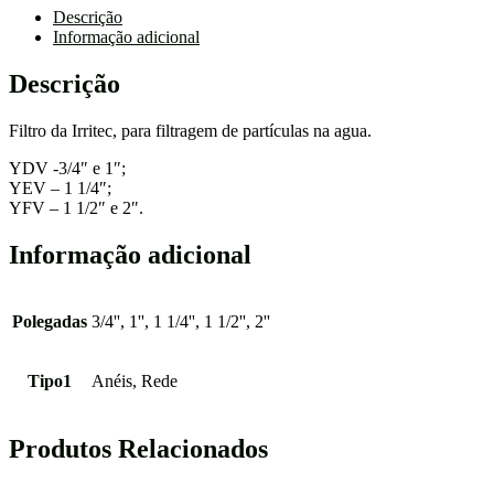
Descrição
Informação adicional
Descrição
Filtro da Irritec, para filtragem de partículas na agua.
YDV -3/4″ e 1″;
YEV – 1 1/4″;
YFV – 1 1/2″ e 2″.
Informação adicional
Polegadas
3/4'', 1'', 1 1/4'', 1 1/2'', 2''
Tipo1
Anéis, Rede
Produtos Relacionados