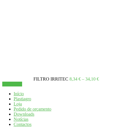
the
product
page
Price
Está a visualizar:
FILTRO IRRITEC
8,34
€
–
34,10
€
range:
Ver opções
8,34 €
Início
through
Plastiagro
34,10 €
Loja
Pedido de orçamento
Downloads
Notícias
Contactos