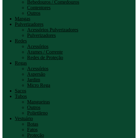
Bebedouros / Comedouros
Contentores
Outros
Mangas
Pulverizadores
Acessórios Pulverizadores
Pulverizadores
Redes
Acessórios
Arames / Corrente
Redes de Proteção
Regas
Acessórios
Aspersão
Jardim
Micro Rega
Sacos
Tubos
Mangueiras
Outros
Polietileno
Vestuário
Botas
Fatos
Proteção