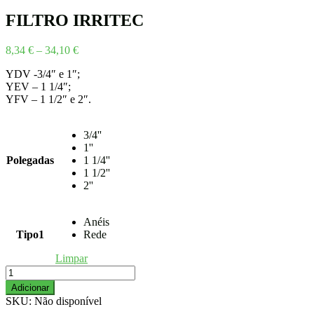
3,89 €
through
FILTRO IRRITEC
8,06 €
Price
8,34
€
–
34,10
€
range:
YDV -3/4″ e 1″;
8,34 €
YEV – 1 1/4″;
through
YFV – 1 1/2″ e 2″.
34,10 €
3/4''
1''
Polegadas
1 1/4''
1 1/2''
2''
Anéis
Tipo1
Rede
Limpar
Quantidade
de
Adicionar
FILTRO
SKU:
Não disponível
IRRITEC