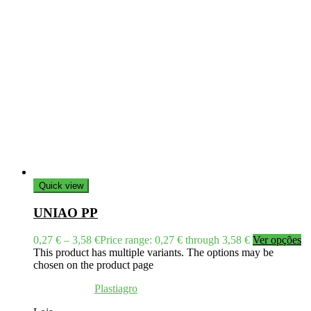
Quick view
UNIAO PP
0,27
€
–
3,58
€
Price range: 0,27 € through 3,58 €
Ver opções
This product has multiple variants. The options may be
chosen on the product page
Coppyright © 2026
Plastiagro
Direitos reservados