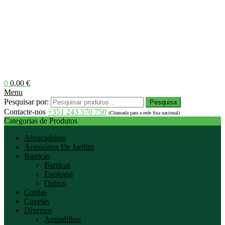
0
0,00
€
Menu
Pesquisar por:
Pesquisa
Contacte-nos
+351 243 570 750
(Chamada para a rede fixa nacional)
Categorias de Produtos
Abraçadeiras
Acessórios De Jardim
Barricas
Barricas
Enologia
Outros
Cordas
Cuvetes
Diversos
Armadilhas