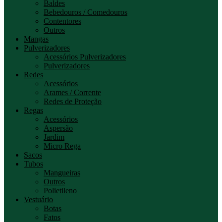
Baldes
Bebedouros / Comedouros
Contentores
Outros
Mangas
Pulverizadores
Acessórios Pulverizadores
Pulverizadores
Redes
Acessórios
Arames / Corrente
Redes de Proteção
Regas
Acessórios
Aspersão
Jardim
Micro Rega
Sacos
Tubos
Mangueiras
Outros
Polietileno
Vestuário
Botas
Fatos