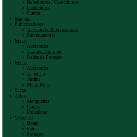
Bebedouros / Comedouros
Contentores
Outros
Mangas
Pulverizadores
Acessórios Pulverizadores
Pulverizadores
Redes
Acessórios
Arames / Corrente
Redes de Proteção
Regas
Acessórios
Aspersão
Jardim
Micro Rega
Sacos
Tubos
Mangueiras
Outros
Polietileno
Vestuário
Botas
Fatos
Proteção