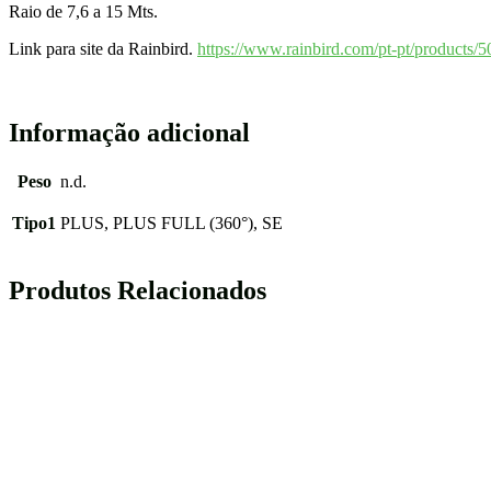
Raio de 7,6 a 15 Mts.
Link para site da Rainbird.
https://www.rainbird.com/pt-pt/products/5
Informação adicional
Peso
n.d.
Tipo1
PLUS, PLUS FULL (360°), SE
Produtos Relacionados