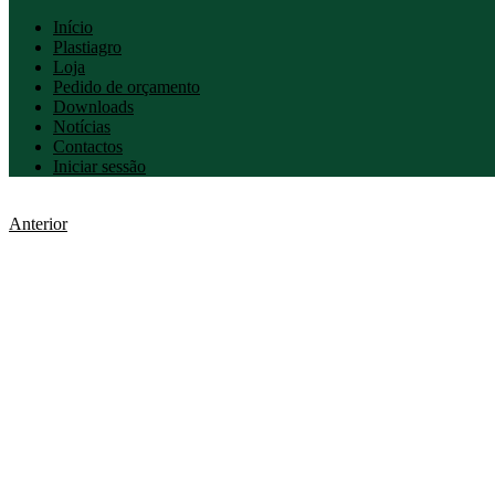
Início
Plastiagro
Loja
Pedido de orçamento
Downloads
Notícias
Contactos
Iniciar sessão
Anterior