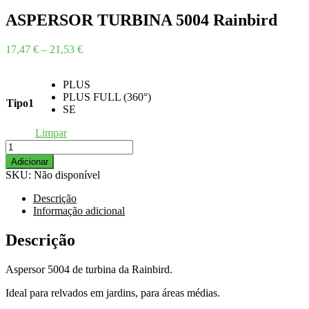
ASPERSOR TURBINA 5004 Rainbird
Price
17,47
€
–
21,53
€
range:
17,47 €
PLUS
through
PLUS FULL (360°)
21,53 €
Tipo1
SE
Limpar
Quantidade
de
Adicionar
ASPERSOR
SKU:
Não disponível
TURBINA
5004
Descrição
Rainbird
Informação adicional
Descrição
Aspersor 5004 de turbina da Rainbird.
Ideal para relvados em jardins, para áreas médias.