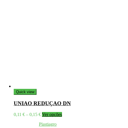
Quick view
UNIAO REDUÇAO DN
Price
This
0,11
€
–
0,15
€
Ver opções
range:
product
Coppyright © 2026
Plastiagro
Direitos reservados
0,11 €
has