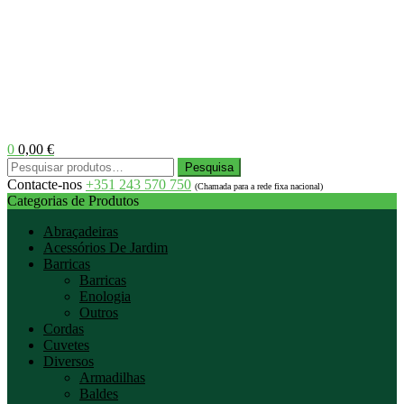
0
0,00
€
Menu
Pesquisar
Pesquisa
por:
Contacte-nos
+351 243 570 750
(Chamada para a rede fixa nacional)
Categorias de Produtos
Abraçadeiras
Acessórios De Jardim
Barricas
Barricas
Enologia
Outros
Cordas
Cuvetes
Diversos
Armadilhas
Baldes