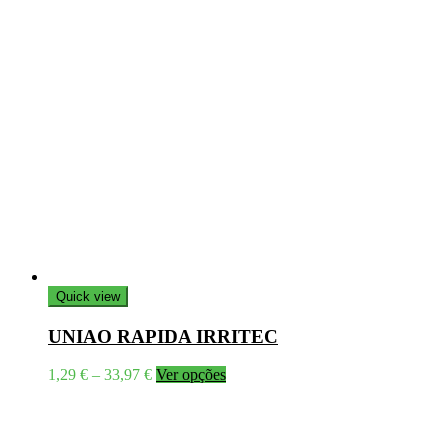
Quick view
UNIAO RAPIDA IRRITEC
Price
This
1,29
€
–
33,97
€
Ver opções
range:
product
1,29 €
has
through
multiple
33,97 €
variants.