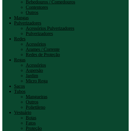
Bebedouros / Comedouros
Contentores
Outros
Mangas
Pulverizadores
Acessórios Pulverizadores
Pulverizadores
Redes
Acessórios
Arames / Corrente
Redes de Proteção
Regas
Acessórios
Aspersão
Jardim
Micro Rega
Sacos
Tubos
Mangueiras
Outros
Polietileno
Vestuário
Botas
Fatos
Proteção