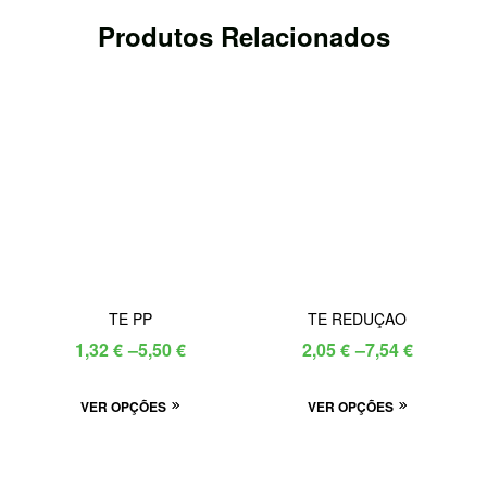
Produtos Relacionados
TE PP
TE REDUÇAO
Price
Price
1,32
€
–
5,50
€
2,05
€
–
7,54
€
range:
range:
This
This
VER OPÇÕES
1,32 €
VER OPÇÕES
2,05 €
product
product
through
through
has
has
5,50 €
7,54 €
multiple
multiple