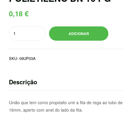
0,18
€
Quantidade
ADICIONAR
de
UNIAO
FITA
SKU:
09UP03A
(ANEL)
-
POLIETILENO
Descrição
DN
16
PG
União que tem como propósito unir a fita de rega ao tubo de
16mm, aperto com anel do lado da fita.