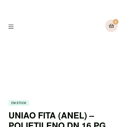
0
Menu
EM STOCK
UNIAO FITA (ANEL) –
POLIETILENO DN 16 PG