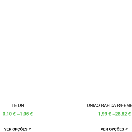
TE DN
UNIAO RAPIDA R/FEM
Price
Price
0,10
€
–
1,06
€
1,99
€
–
28,82
€
range:
range:
This
Th
VER OPÇÕES
0,10 €
VER OPÇÕES
1,99 €