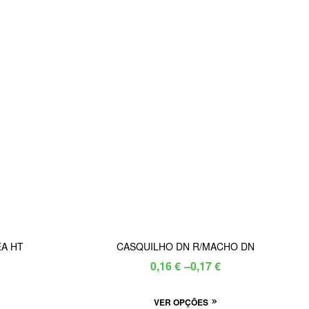
EA HT
CASQUILHO DN R/MACHO DN
Price
0,16
€
–
0,17
€
range:
is
This
VER OPÇÕES
0,16 €