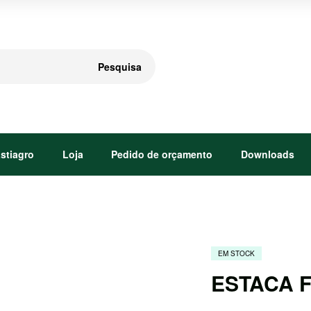
Pesquisa
astiagro
Loja
Pedido de orçamento
Downloads
EM STOCK
ESTACA F