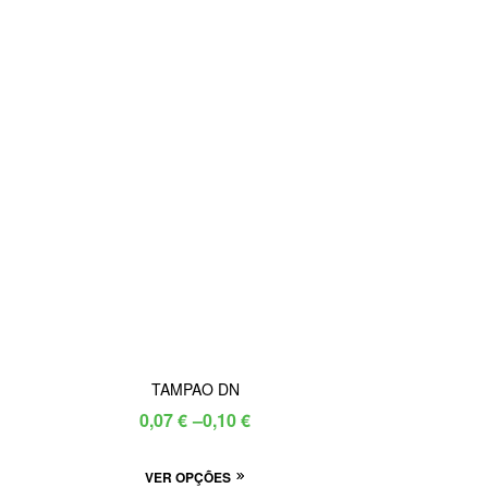
TAMPAO DN
Price
0,07
€
–
0,10
€
range:
This
VER OPÇÕES
0,07 €