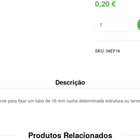
0,20
€
Quantidade
de
ESTACA
FIXAÇAO
SKU:
09EF16
TUBO
DN
16
PLF
Descrição
erve para fixar um tubo de 16 mm numa determinada estrutura ou terr
Produtos Relacionados