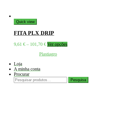
Quick view
FITA PLX DRIP
Price
This
9,61
€
–
101,70
€
Ver opções
range:
product
Coppyright © 2026
Plastiagro
Direitos reservados
9,61 €
has
through
multiple
Loja
101,70 €
variants.
A minha conta
The
Procurar
options
Pesquisar
may
Pesquisa
por:
be
chosen
on
the
product
page