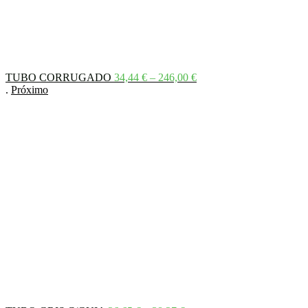
Price
TUBO CORRUGADO
34,44
€
–
246,00
€
range:
.
Próximo
34,44 €
through
246,00 €