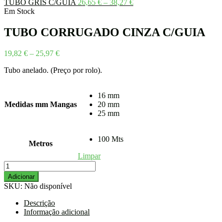
Price
TUBO GRIS C/GUIA
26,65
€
–
38,27
€
range:
Em Stock
26,65 €
through
TUBO CORRUGADO CINZA C/GUIA
38,27 €
Price
19,82
€
–
25,97
€
range:
Tubo anelado. (Preço por rolo).
19,82 €
through
25,97 €
16 mm
Medidas mm Mangas
20 mm
25 mm
100 Mts
Metros
Limpar
Quantidade
de
Adicionar
TUBO
SKU:
Não disponível
CORRUGADO
CINZA
Descrição
C/GUIA
Informação adicional