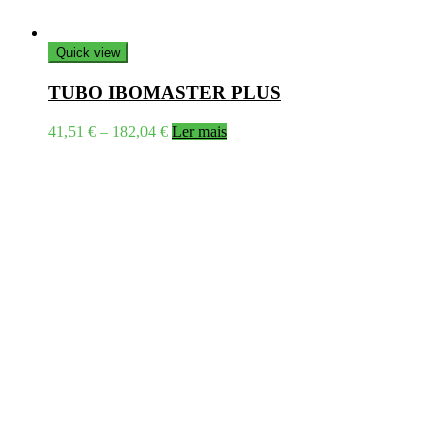
Quick view
TUBO IBOMASTER PLUS
Price
41,51
€
–
182,04
€
Ler mais
range:
41,51 €
through
182,04 €