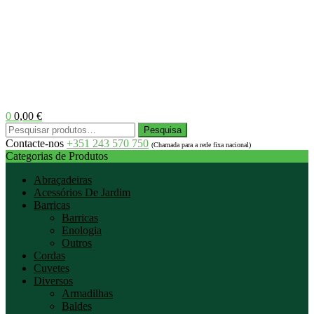
0
0,00
€
Menu
Pesquisar
Pesquisa
por:
Contacte-nos
+351 243 570 750
(Chamada para a rede fixa nacional)
Categorias de Produtos
Abraçadeiras
Acessórios De Jardim
Barricas
Barricas
Enologia
Outros
Cordas
Cuvetes
Diversos
Armadilhas
Baldes