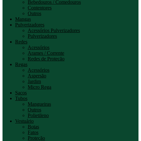
Bebedouros / Comedouros
Contentores
Outros
Mangas
Pulverizadores
Acessórios Pulverizadores
Pulverizadores
Redes
Acessórios
Arames / Corrente
Redes de Proteção
Regas
Acessórios
Aspersão
Jardim
Micro Rega
Sacos
Tubos
Mangueiras
Outros
Polietileno
Vestuário
Botas
Fatos
Proteção