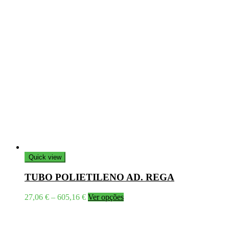
Quick view
TUBO POLIETILENO AD. REGA
Price
This
27,06
€
–
605,16
€
Ver opções
range:
product
27,06 €
has
through
multiple