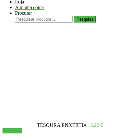
Loja
A minha conta
Procurar
Pesquisar
Pesquisa
por:
Está a visualizar:
TESOURA ENXERTIA
13,22
€
Adicionar