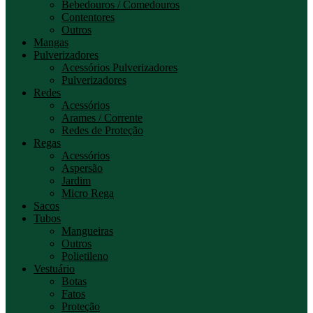
Bebedouros / Comedouros
Contentores
Outros
Mangas
Pulverizadores
Acessórios Pulverizadores
Pulverizadores
Redes
Acessórios
Arames / Corrente
Redes de Proteção
Regas
Acessórios
Aspersão
Jardim
Micro Rega
Sacos
Tubos
Mangueiras
Outros
Polietileno
Vestuário
Botas
Fatos
Proteção