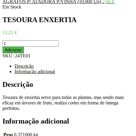
AGRAFOS P/ ATADORA P/VINHA (10.000 Un)
2,66
€
Em Stock
TESOURA ENXERTIA
13,22
€
Quantidade
de
Adicionar
TESOURA
SKU:
24TE01
ENXERTIA
Descrição
Informação adicional
Descrição
Tesoura de enxertia serve para todas as plantas, mas sendo mais
eficaz em árvores de fruto, realiza cortes em forma de ómega
perfeitos.
Informação adicional
Peso
0,371000 kg