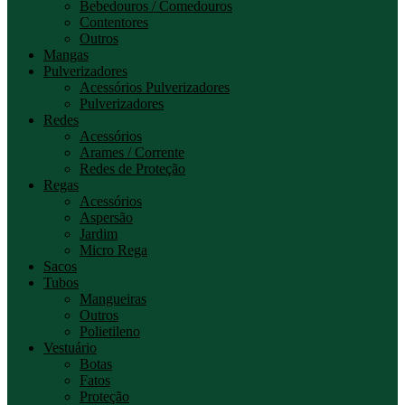
Bebedouros / Comedouros
Contentores
Outros
Mangas
Pulverizadores
Acessórios Pulverizadores
Pulverizadores
Redes
Acessórios
Arames / Corrente
Redes de Proteção
Regas
Acessórios
Aspersão
Jardim
Micro Rega
Sacos
Tubos
Mangueiras
Outros
Polietileno
Vestuário
Botas
Fatos
Proteção