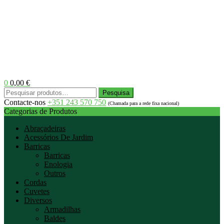
0
0,00
€
Menu
Pesquisar
Pesquisa
por:
Contacte-nos
+351 243 570 750
(Chamada para a rede fixa nacional)
Categorias de Produtos
Abraçadeiras
Acessórios De Jardim
Barricas
Barricas
Enologia
Outros
Cordas
Cuvetes
Diversos
Armadilhas
Baldes