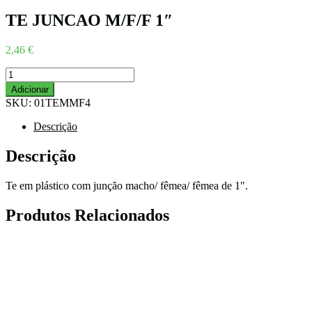
TE JUNCAO M/F/F 1″
2,46
€
Quantidade
de
Adicionar
TE
SKU:
01TEMMF4
JUNCAO
M/F/F
Descrição
1"
Descrição
Te em plástico com junção macho/ fêmea/ fêmea de 1″.
Produtos Relacionados