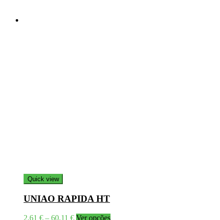
Quick view
UNIAO RAPIDA HT
Price
This
2,61
€
–
60,11
€
Ver opções