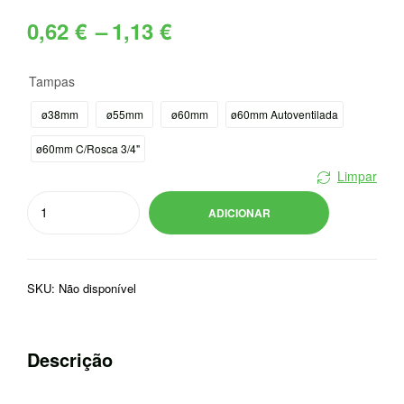
Price
0,62
€
–
1,13
€
range:
Tampas
0,62 €
ø38mm
ø55mm
ø60mm
ø60mm Autoventilada
through
ø60mm C/Rosca 3/4"
Limpar
1,13 €
Quantidade
ADICIONAR
de
TAMPAS
P/BIDONS
SKU:
Não disponível
Descrição