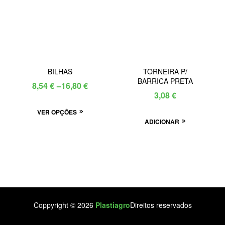
options
may
be
chosen
on
the
BILHAS
TORNEIRA P/
product
BARRICA PRETA
Price
8,54
€
–
16,80
€
page
3,08
€
range:
This
VER OPÇÕES
8,54 €
ADICIONAR
product
through
has
16,80 €
multiple
variants.
The
options
may
Coppyright © 2026
Plastiagro
Direitos reservados
be
chosen