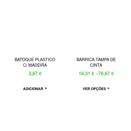
BATOQUE PLASTICO
BARRICA TAMPA DE
C/ MADEIRA
CINTA
Price
3,87
€
16,31
€
–
78,67
€
range:
This
ADICIONAR
VER OPÇÕES
16,31 €
product
through
has
78,67 €
multiple
variants.
The