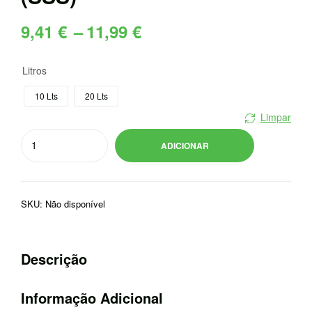
Price
9,41
€
–
11,99
€
range:
Litros
9,41 €
10 Lts
20 Lts
through
Limpar
Quantidade
11,99 €
ADICIONAR
de
JERRICAN
C/TORNEIRA
SKU:
Não disponível
(SSS)
Descrição
Informação Adicional