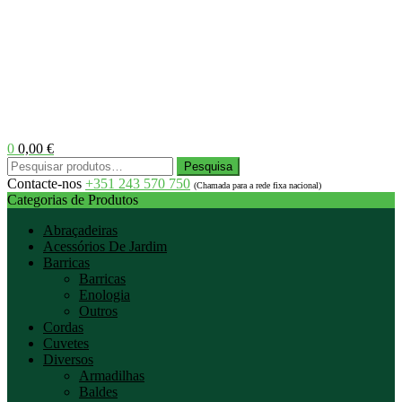
0
0,00
€
Menu
Pesquisar
Pesquisa
por:
Contacte-nos
+351 243 570 750
(Chamada para a rede fixa nacional)
Categorias de Produtos
Abraçadeiras
Acessórios De Jardim
Barricas
Barricas
Enologia
Outros
Cordas
Cuvetes
Diversos
Armadilhas
Baldes