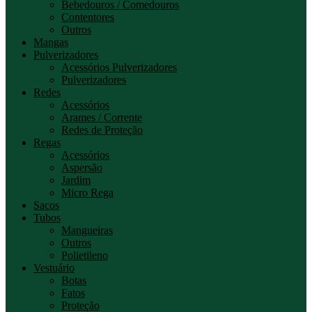
Bebedouros / Comedouros
Contentores
Outros
Mangas
Pulverizadores
Acessórios Pulverizadores
Pulverizadores
Redes
Acessórios
Arames / Corrente
Redes de Proteção
Regas
Acessórios
Aspersão
Jardim
Micro Rega
Sacos
Tubos
Mangueiras
Outros
Polietileno
Vestuário
Botas
Fatos
Proteção