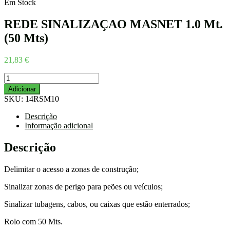
Em Stock
REDE SINALIZAÇAO MASNET 1.0 Mt.
(50 Mts)
21,83
€
Quantidade
de
Adicionar
REDE
SKU:
14RSM10
SINALIZAÇAO
MASNET
Descrição
1.0
Informação adicional
Mt.
(50
Descrição
Mts)
Delimitar o acesso a zonas de construção;
Sinalizar zonas de perigo para peões ou veículos;
Sinalizar tubagens, cabos, ou caixas que estão enterrados;
Rolo com 50 Mts.