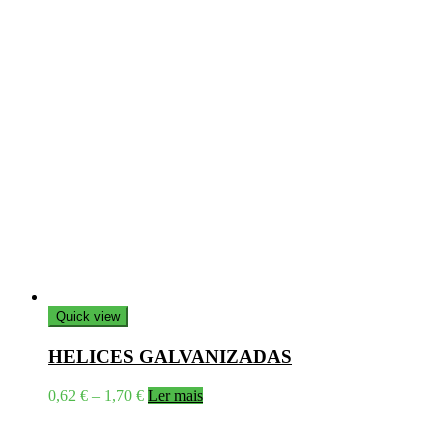
Quick view
HELICES GALVANIZADAS
Price
0,62
€
–
1,70
€
Ler mais
range:
0,62 €