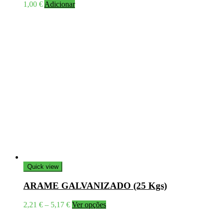
1,00
€
Adicionar
Quick view
ARAME GALVANIZADO (25 Kgs)
Price
This
2,21
€
–
5,17
€
Ver opções
range:
product