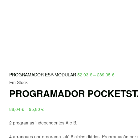
Price
PROGRAMADOR ESP-MODULAR
52,03
€
–
289,05
€
range:
Em Stock
PROGRAMADOR POCKETSTA
52,03 €
through
289,05 €
Price
88,04
€
–
95,80
€
range:
2 programas independentes A e B.
88,04 €
through
4 arranques por programa, até 8 ciclos diários. Programação por 