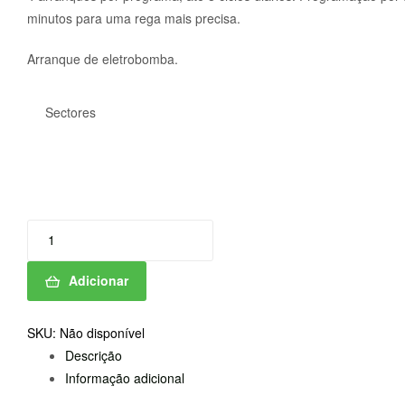
95,80 €
minutos para uma rega mais precisa.
Arranque de eletrobomba.
Sectores
Quantidade
de
PROGRAMADOR
Adicionar
POCKETSTAR
IN
SKU:
Não disponível
Descrição
Informação adicional