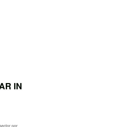
R IN
sector por