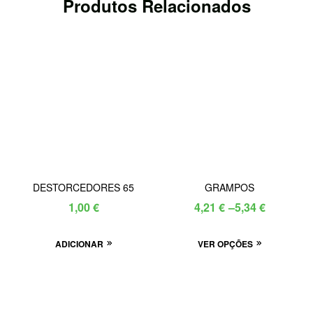
Produtos Relacionados
DESTORCEDORES 65
GRAMPOS
Price
1,00
€
4,21
€
–
5,34
€
range:
This
ADICIONAR
VER OPÇÕES
4,21 €
product
through
has
5,34 €
multiple
variants.