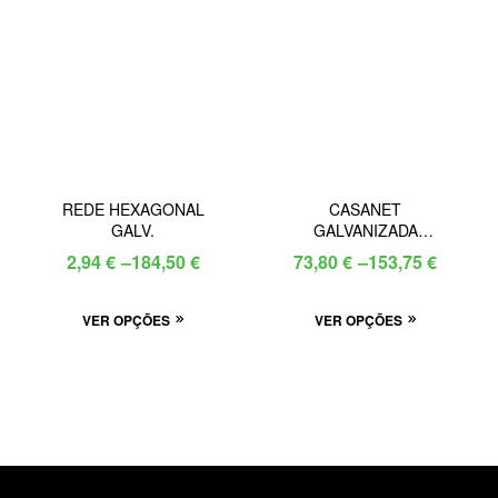
The
options
may
be
chosen
on
the
REDE HEXAGONAL
CASANET
product
GALV.
GALVANIZADA
page
BETAFENCE
Price
Price
2,94
€
–
184,50
€
73,80
€
–
153,75
€
range:
range:
This
This
VER OPÇÕES
2,94 €
VER OPÇÕES
73,80 €
product
product
through
through
has
has
184,50 €
153,75 €
multiple
multiple
variants.
variants.
The
The
options
options