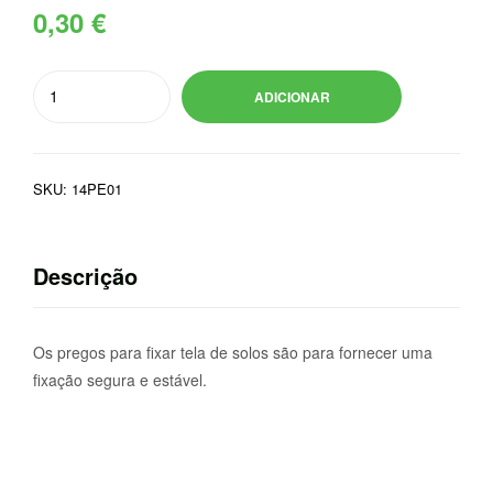
0,30
€
Quantidade
ADICIONAR
de
PREGO
P/FIXAR
SKU:
14PE01
TELA
SOLOS
Descrição
Os pregos para fixar tela de solos são para fornecer uma
fixação segura e estável.