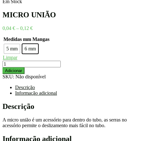
Em Stock
MICRO UNIÃO
Price
0,04
€
–
0,12
€
range:
Medidas mm Mangas
0,04 €
through
5 mm
6 mm
0,12 €
Limpar
Quantidade
de
Adicionar
MICRO
SKU:
Não disponível
UNIÃO
Descrição
Informação adicional
Descrição
A micro união é um acessório para dentro do tubo, as serras no
acessório permite o deslizamento mais fácil no tubo.
Informação adicional