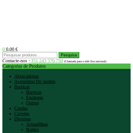
0
0,00
€
Menu
Pesquisar
Pesquisa
por:
Contacte-nos
+351 243 570 750
(Chamada para a rede fixa nacional)
Categorias de Produtos
Abraçadeiras
Acessórios De Jardim
Barricas
Barricas
Enologia
Outros
Cordas
Cuvetes
Diversos
Armadilhas
Baldes