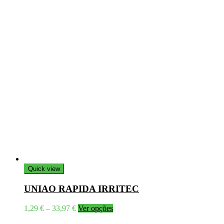
Quick view
UNIAO RAPIDA IRRITEC
Price
This
1,29
€
–
33,97
€
Ver opções
range:
product