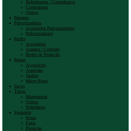
Bebedouros / Comedouros
Contentores
Outros
Mangas
Pulverizadores
Acessórios Pulverizadores
Pulverizadores
Redes
Acessórios
Arames / Corrente
Redes de Proteção
Regas
Acessórios
Aspersão
Jardim
Micro Rega
Sacos
Tubos
Mangueiras
Outros
Polietileno
Vestuário
Botas
Fatos
Proteção