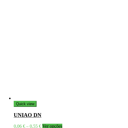
Quick view
UNIAO DN
Price
This
0,06
€
–
0,55
€
Ver opções