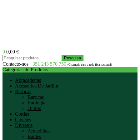
0
0,00
€
Menu
Pesquisar
Pesquisa
por:
Contacte-nos
+351 243 570 750
(Chamada para a rede fixa nacional)
Categorias de Produtos
Abraçadeiras
Acessórios De Jardim
Barricas
Barricas
Enologia
Outros
Cordas
Cuvetes
Diversos
Armadilhas
Baldes