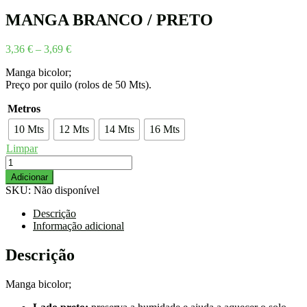
MANGA BRANCO / PRETO
Price
3,36
€
–
3,69
€
range:
Manga bicolor;
3,36 €
Preço por quilo (rolos de 50 Mts).
through
3,69 €
Metros
10 Mts
12 Mts
14 Mts
16 Mts
Limpar
Quantidade
de
Adicionar
MANGA
SKU:
Não disponível
BRANCO
/
Descrição
PRETO
Informação adicional
Descrição
Manga bicolor;