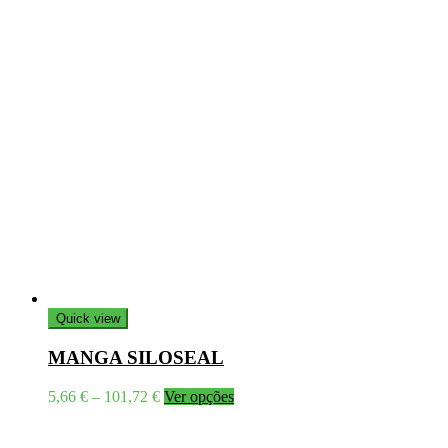
Quick view
MANGA SILOSEAL
Price
This
5,66
€
–
101,72
€
Ver opções
range:
product
5,66 €
has