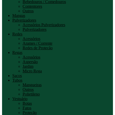
Bebedouros / Comedouros
Contentores
Outros
Mangas
Pulverizadores
Acessórios Pulverizadores
Pulverizadores
Redes
Acessórios
Arames / Corrente
Redes de Proteção
Regas
Acessórios
Aspersão
Jardim
Micro Rega
Sacos
Tubos
Mangueiras
Outros
Polietileno
Vestuário
Botas
Fatos
Proteção