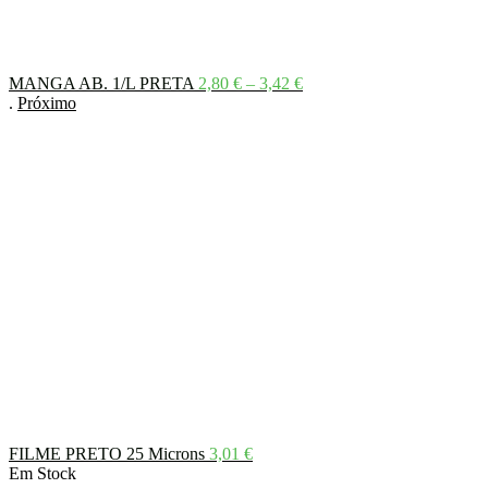
Price
MANGA AB. 1/L PRETA
2,80
€
–
3,42
€
range:
.
Próximo
2,80 €
through
3,42 €
FILME PRETO 25 Microns
3,01
€
Em Stock