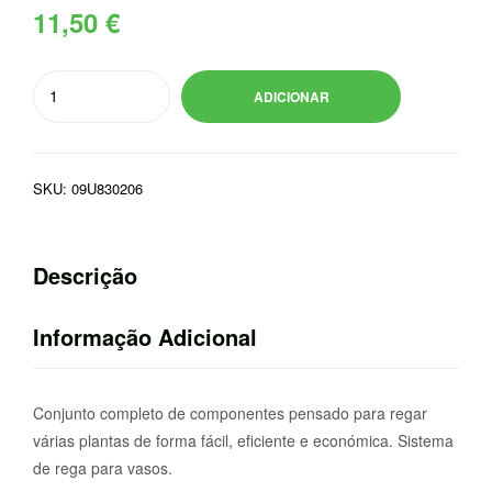
11,50
€
Quantidade
ADICIONAR
de
KOALA
KIT
SKU:
09U830206
REGA
PLANTAS
Descrição
Informação Adicional
Conjunto completo de componentes pensado para regar
várias plantas de forma fácil, eficiente e económica. Sistema
de rega para vasos.