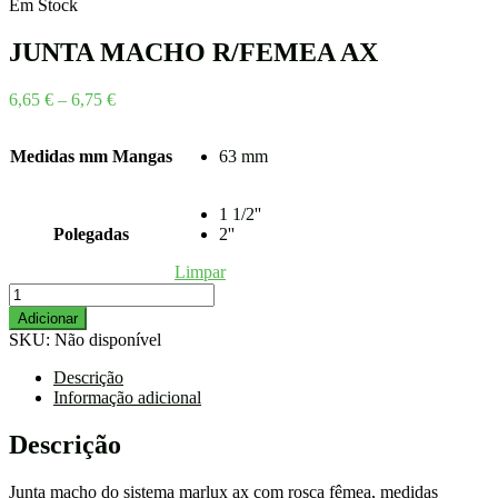
range:
Em Stock
4,33 €
through
JUNTA MACHO R/FEMEA AX
5,36 €
Price
6,65
€
–
6,75
€
range:
6,65 €
Medidas mm Mangas
63 mm
through
6,75 €
1 1/2''
Polegadas
2''
Limpar
Quantidade
de
Adicionar
JUNTA
SKU:
Não disponível
MACHO
R/FEMEA
Descrição
AX
Informação adicional
Descrição
Junta macho do sistema marlux ax com rosca fêmea, medidas