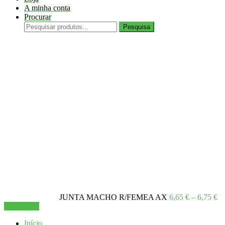
0,27 €
variants.
A minha conta
The
Procurar
options
Pesquisar
may
Pesquisa
por:
be
chosen
on
the
product
page
Pr
Está a visualizar:
JUNTA MACHO R/FEMEA AX
6,65
€
–
6,75
€
ra
Ver opções
6,
Início
th