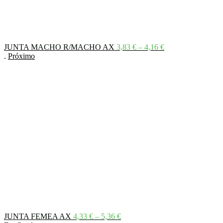
Price
JUNTA MACHO R/MACHO AX
3,83
€
–
4,16
€
range:
.
Próximo
3,83 €
through
4,16 €
Price
JUNTA FEMEA AX
4,33
€
–
5,36
€