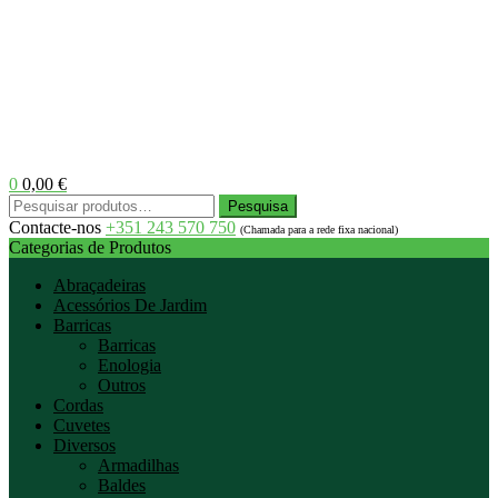
0
0,00
€
Menu
Pesquisar
Pesquisa
por:
Contacte-nos
+351 243 570 750
(Chamada para a rede fixa nacional)
Categorias de Produtos
Abraçadeiras
Acessórios De Jardim
Barricas
Barricas
Enologia
Outros
Cordas
Cuvetes
Diversos
Armadilhas
Baldes