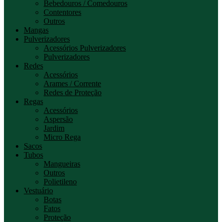
Bebedouros / Comedouros
Contentores
Outros
Mangas
Pulverizadores
Acessórios Pulverizadores
Pulverizadores
Redes
Acessórios
Arames / Corrente
Redes de Proteção
Regas
Acessórios
Aspersão
Jardim
Micro Rega
Sacos
Tubos
Mangueiras
Outros
Polietileno
Vestuário
Botas
Fatos
Proteção