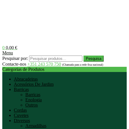
0
0,00
€
Menu
Pesquisar por:
Pesquisa
Contacte-nos
+351 243 570 750
(Chamada para a rede fixa nacional)
Categorias de Produtos
Abraçadeiras
Acessórios De Jardim
Barricas
Barricas
Enologia
Outros
Cordas
Cuvetes
Diversos
Armadilhas