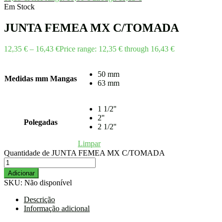
Em Stock
JUNTA FEMEA MX C/TOMADA
12,35
€
–
16,43
€
Price range: 12,35 € through 16,43 €
50 mm
Medidas mm Mangas
63 mm
1 1/2''
2''
Polegadas
2 1/2''
Limpar
Quantidade de JUNTA FEMEA MX C/TOMADA
Adicionar
SKU:
Não disponível
Descrição
Informação adicional