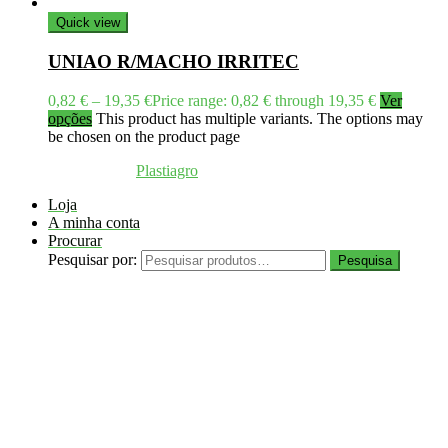
Quick view
UNIAO R/MACHO IRRITEC
0,82
€
–
19,35
€
Price range: 0,82 € through 19,35 €
Ver
opções
This product has multiple variants. The options may
be chosen on the product page
Coppyright © 2026
Plastiagro
Direitos reservados
Loja
A minha conta
Procurar
Pesquisar por:
Pesquisa