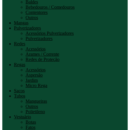
Baldes
Bebedouros / Comedouros
Contentores
Outros
Mangas
Pulverizadores
Acessórios Pulverizadores
Pulverizadores
Redes
Acessórios
Arames / Corrente
Redes de Proteção
Regas
Acessórios
Aspersão
Jardim
Micro Rega
Sacos
Tubos
Mangueiras
Outros
Polietileno
Vestuário
Botas
Fatos