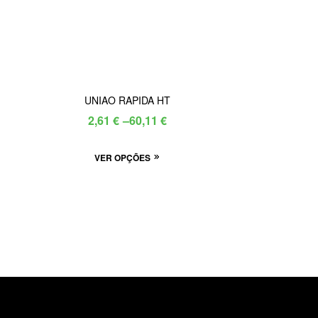
UNIAO RAPIDA HT
Price
2,61
€
–
60,11
€
range:
This
VER OPÇÕES
2,61 €
product
through
has
60,11 €
multiple
variants.
The
options
may
be
chosen