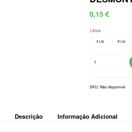
0,15
€
Litros
4 Lts
8 Lts
Quantidade
de
GOTEJADOR
AUTOCOMPENSANTE
SKU:
Não disponível
DESMONTAVEIS
(NDC)
Descrição
Informação Adicional