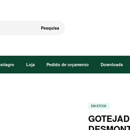
Pesquisa
astiagro
Loja
Pedido de orçamento
Downloads
EM STOCK
GOTEJAD
DESMONT