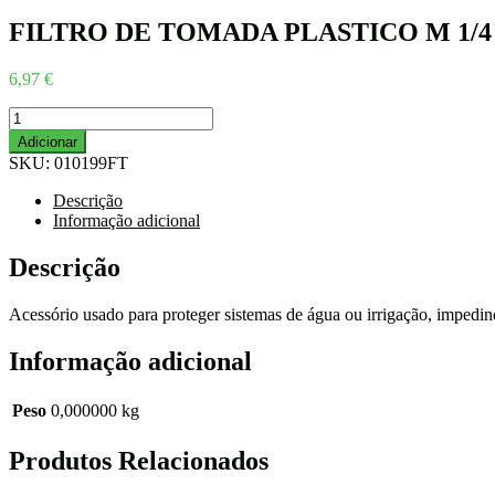
FILTRO DE TOMADA PLASTICO M 1/4
6,97
€
Quantidade
de
Adicionar
FILTRO
SKU:
010199FT
DE
TOMADA
Descrição
PLASTICO
Informação adicional
M
1/4
Descrição
X
8mm
Acessório usado para proteger sistemas de água ou irrigação, impedin
Informação adicional
Peso
0,000000 kg
Produtos Relacionados