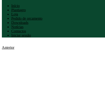
Início
Plastiagro
Loja
Pedido de orçamento
Downloads
Notícias
Contactos
Iniciar sessão
Anterior