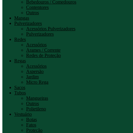
Bebedouros / Comedouros
Contentores
Outros
Mangas
Pulverizadores
Acessórios Pulverizadores
Pulverizadores
Redes
Acessórios
Arames / Corrente
Redes de Proteção
Regas
Acessórios
Aspersão
Jardim
Micro Rega
Sacos
Tubos
Mangueiras
Outros
Polietileno
Vestuário
Botas
Fatos
Proteção