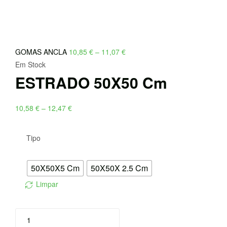
Price
GOMAS ANCLA
10,85
€
–
11,07
€
range:
Em Stock
ESTRADO 50X50 Cm
10,85 €
through
11,07 €
Price
10,58
€
–
12,47
€
range:
10,58 €
Tipo
through
12,47 €
50X50X5 Cm
50X50X 2.5 Cm
Limpar
Quantidade
de