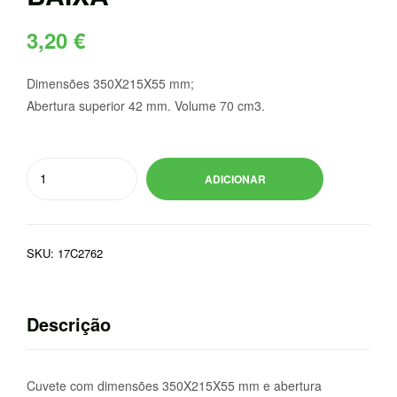
3,20
€
Dimensões 350X215X55 mm;
Abertura superior 42 mm. Volume 70 cm3.
Quantidade
ADICIONAR
de
CUVETE
40
SKU:
17C2762
CAVIDADES
BAIXA
Descrição
Cuvete com dimensões 350X215X55 mm e abertura