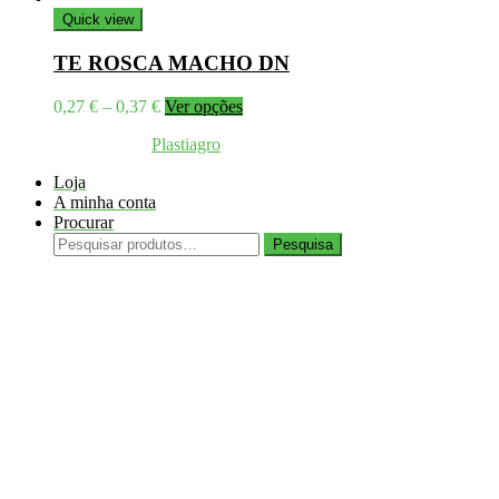
Quick view
TE ROSCA MACHO DN
Price
This
0,27
€
–
0,37
€
Ver opções
range:
product
Coppyright © 2026
Plastiagro
Direitos reservados
0,27 €
has
through
multiple
Loja
0,37 €
variants.
A minha conta
The
Procurar
options
Pesquisar
may
Pesquisa
por:
be
chosen
on
the
product
page