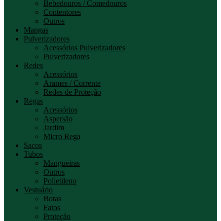
Bebedouros / Comedouros
Contentores
Outros
Mangas
Pulverizadores
Acessórios Pulverizadores
Pulverizadores
Redes
Acessórios
Arames / Corrente
Redes de Proteção
Regas
Acessórios
Aspersão
Jardim
Micro Rega
Sacos
Tubos
Mangueiras
Outros
Polietileno
Vestuário
Botas
Fatos
Proteção