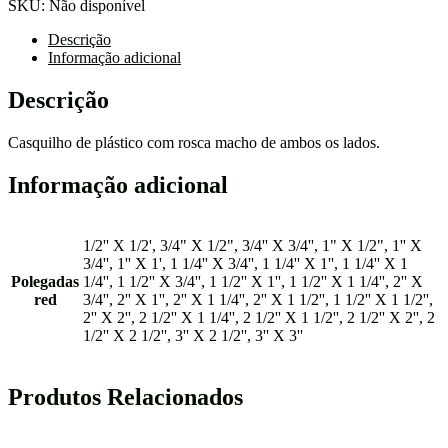
SKU:
Não disponível
MACHO
/
Descrição
MACHO
Informação adicional
Descrição
Casquilho de plástico com rosca macho de ambos os lados.
Informação adicional
1/2'' X 1/2', 3/4" X 1/2", 3/4'' X 3/4'', 1" X 1/2", 1'' X
3/4'', 1'' X 1', 1 1/4'' X 3/4'', 1 1/4'' X 1'', 1 1/4'' X 1
Polegadas
1/4'', 1 1/2'' X 3/4'', 1 1/2'' X 1'', 1 1/2'' X 1 1/4'', 2'' X
red
3/4'', 2'' X 1'', 2'' X 1 1/4'', 2'' X 1 1/2'', 1 1/2'' X 1 1/2'',
2'' X 2'', 2 1/2'' X 1 1/4'', 2 1/2'' X 1 1/2'', 2 1/2'' X 2'', 2
1/2'' X 2 1/2'', 3'' X 2 1/2'', 3'' X 3''
Produtos Relacionados