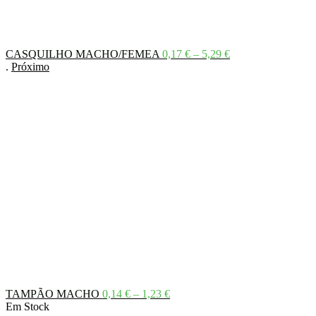
Price
CASQUILHO MACHO/FEMEA
0,17
€
–
5,29
€
range:
.
Próximo
0,17 €
through
5,29 €
Price
TAMPÃO MACHO
0,14
€
–
1,23
€
range:
Em Stock