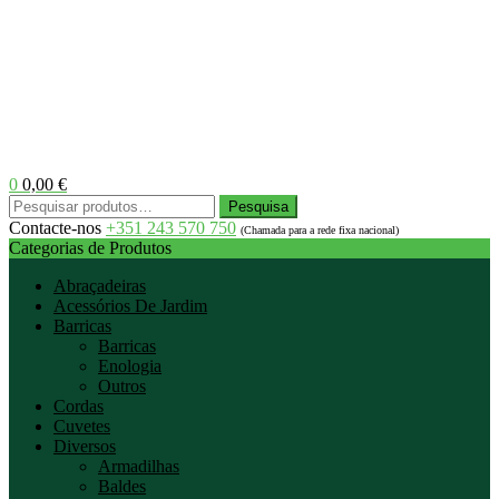
0
0,00
€
Menu
Pesquisar
Pesquisa
por:
Contacte-nos
+351 243 570 750
(Chamada para a rede fixa nacional)
Categorias de Produtos
Abraçadeiras
Acessórios De Jardim
Barricas
Barricas
Enologia
Outros
Cordas
Cuvetes
Diversos
Armadilhas
Baldes