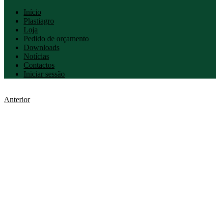
Início
Plastiagro
Loja
Pedido de orçamento
Downloads
Notícias
Contactos
Iniciar sessão
Anterior