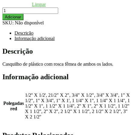
Limpar
Quantidade
de
Adicionar
CASQUILHO
SKU:
Não disponível
FEMEA
FEMEA
Descrição
Informação adicional
Descrição
Casquilho de plástico com rosca fêmea de ambos os lados.
Informação adicional
1/2'' X 1/2', 21/2" X 2", 3/4" X 1/2", 3/4'' X 3/4'', 1" X
1/2", 1'' X 3/4'', 1'' X 1', 1 1/4'' X 1'', 1 1/4'' X 1 1/4'', 1
Polegadas
1/2'' X 1'', 1 1/2'' X 1 1/4'', 2'' X 1'', 2'' X 1 1/2'', 1 1/2''
red
X 1 1/2'', 2'' X 2'', 2 1/2'' X 1 1/2'', 2 1/2'' X 2 1/2'', 3''
X 2 1/2''