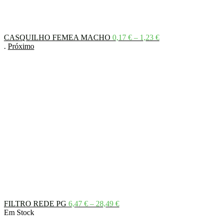
Price
CASQUILHO FEMEA MACHO
0,17
€
–
1,23
€
range:
.
Próximo
0,17 €
through
1,23 €
Price
FILTRO REDE PG
6,47
€
–
28,49
€
range:
Em Stock