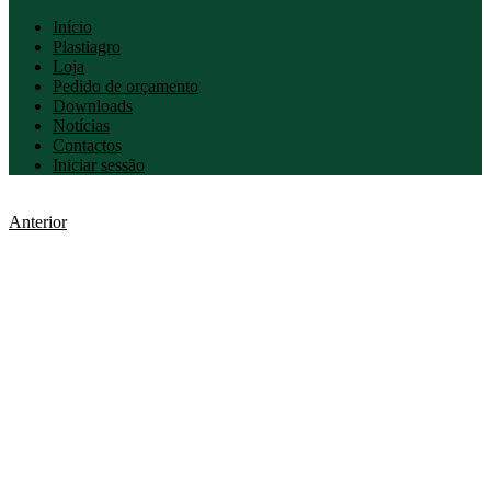
Início
Plastiagro
Loja
Pedido de orçamento
Downloads
Notícias
Contactos
Iniciar sessão
Anterior