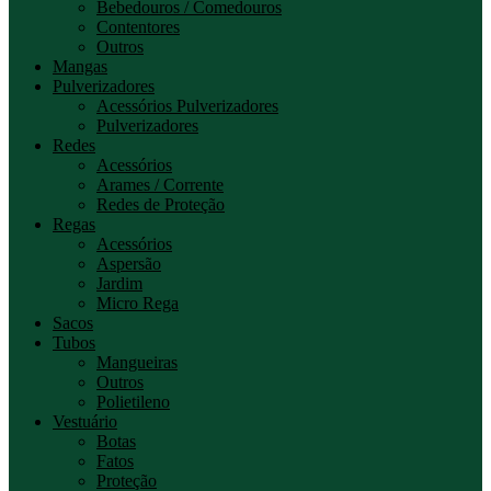
Bebedouros / Comedouros
Contentores
Outros
Mangas
Pulverizadores
Acessórios Pulverizadores
Pulverizadores
Redes
Acessórios
Arames / Corrente
Redes de Proteção
Regas
Acessórios
Aspersão
Jardim
Micro Rega
Sacos
Tubos
Mangueiras
Outros
Polietileno
Vestuário
Botas
Fatos
Proteção