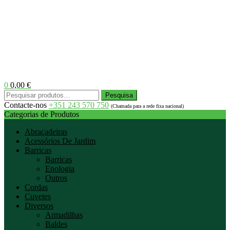
0
0,00
€
Menu
Pesquisar
Pesquisa
por:
Contacte-nos
+351 243 570 750
(Chamada para a rede fixa nacional)
Categorias de Produtos
Abraçadeiras
Acessórios De Jardim
Barricas
Barricas
Enologia
Outros
Cordas
Cuvetes
Diversos
Armadilhas
Baldes