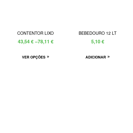
CONTENTOR LIXO
BEBEDOURO 12 LT
Price
43,54
€
–
78,11
€
5,10
€
range:
This
VER OPÇÕES
43,54 €
ADICIONAR
product
through
has
78,11 €
multiple
variants.
The
options
may
be
chosen
on