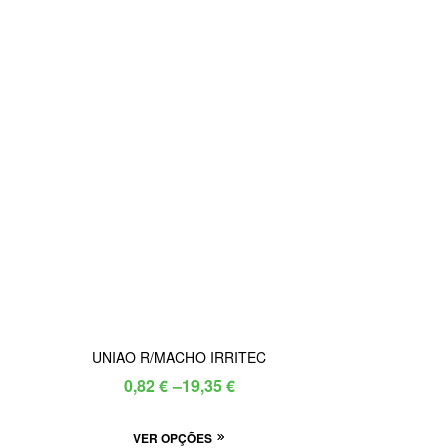
UNIAO R/MACHO IRRITEC
Price
0,82
€
–
19,35
€
range:
This
VER OPÇÕES
0,82 €