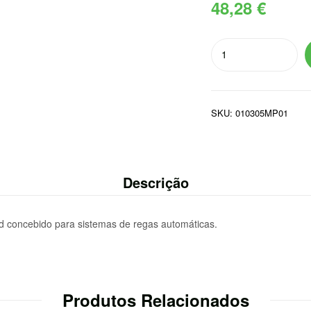
48,28
€
Quantidade
de
ASPERSOR
MAXI-
SKU:
010305MP01
PAW
2045
Descrição
ird concebido para sistemas de regas automáticas.
Produtos Relacionados