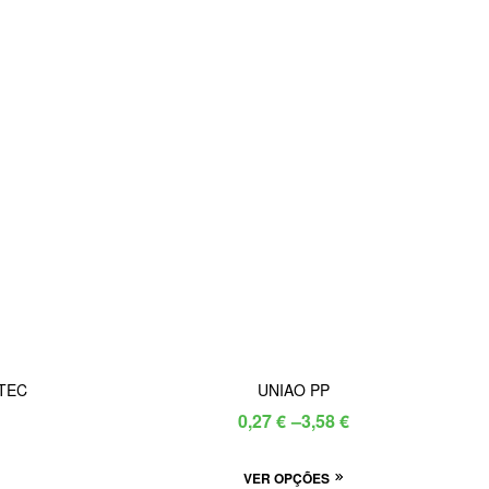
ITEC
UNIAO PP
Price
0,27
€
–
3,58
€
range:
is
This
VER OPÇÕES
0,27 €