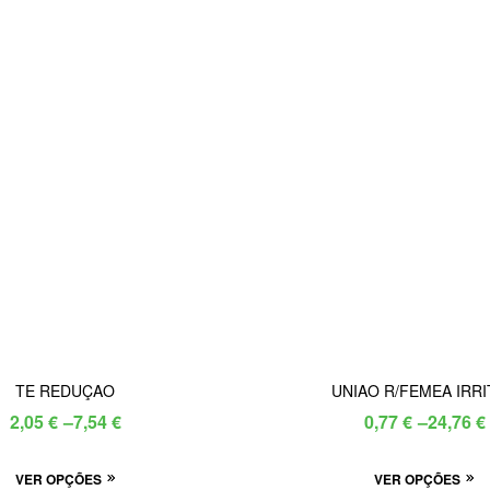
TE REDUÇAO
UNIAO R/FEMEA IRR
Price
Price
2,05
€
–
7,54
€
0,77
€
–
24,76
€
range:
range:
This
Th
VER OPÇÕES
2,05 €
VER OPÇÕES
0,77 €