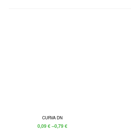
CURVA DN
Price
0,09
€
–
0,79
€