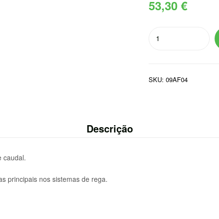
53,30
€
Quantidade
de
ADUBADOR
FERTELIZANTE
SKU:
09AF04
1"
9mm
Descrição
e caudal.
as principais nos sistemas de rega.