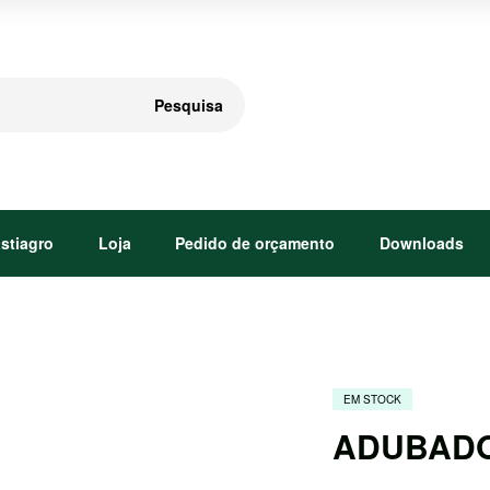
Pesquisa
astiagro
Loja
Pedido de orçamento
Downloads
EM STOCK
ADUBADO