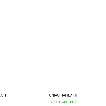
EA HT
UNIAO RAPIDA HT
Price
2,61
€
–
60,11
€