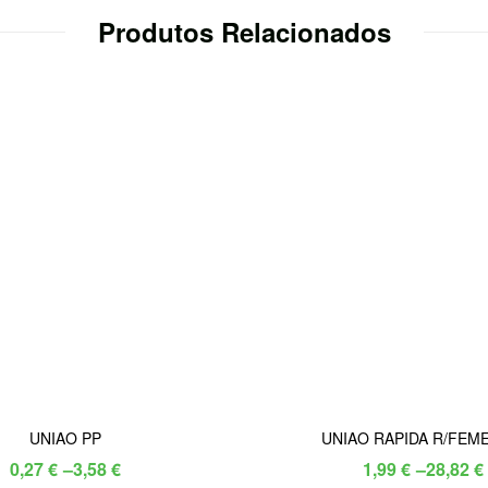
Produtos Relacionados
UNIAO PP
UNIAO RAPIDA R/FEM
Price
Price
0,27
€
–
3,58
€
1,99
€
–
28,82
€