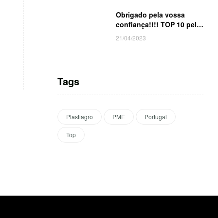
Obrigado pela vossa
confiança!!!! TOP 10 pelo
3º ano consecutivo!!!!
21/04/2023
Tags
Plastiagro
PME
Portugal
Top