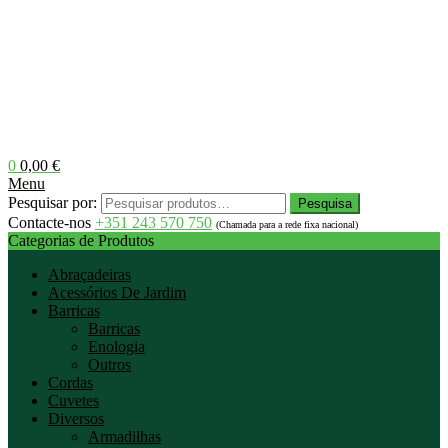
0
0,00
€
Menu
Pesquisar por:
Pesquisa
Contacte-nos
+351 243 570 750
(Chamada para a rede fixa nacional)
Categorias de Produtos
Abraçadeiras
Acessórios De Jardim
Barricas
Barricas
Enologia
Outros
Cordas
Cuvetes
Diversos
Armadilhas