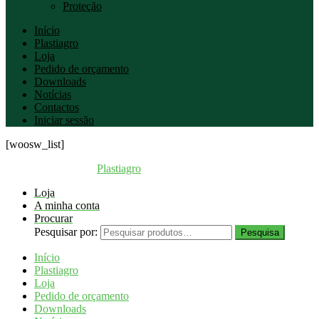
Proteção
Início
Plastiagro
Loja
Pedido de orçamento
Downloads
Notícias
Contactos
Iniciar sessão
[woosw_list]
Coppyright © 2026
Plastiagro
Direitos reservados
Loja
A minha conta
Procurar
Pesquisar por:
Pesquisa
Início
Plastiagro
Loja
Pedido de orçamento
Downloads