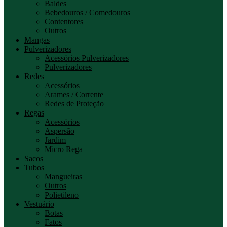
Baldes
Bebedouros / Comedouros
Contentores
Outros
Mangas
Pulverizadores
Acessórios Pulverizadores
Pulverizadores
Redes
Acessórios
Arames / Corrente
Redes de Proteção
Regas
Acessórios
Aspersão
Jardim
Micro Rega
Sacos
Tubos
Mangueiras
Outros
Polietileno
Vestuário
Botas
Fatos