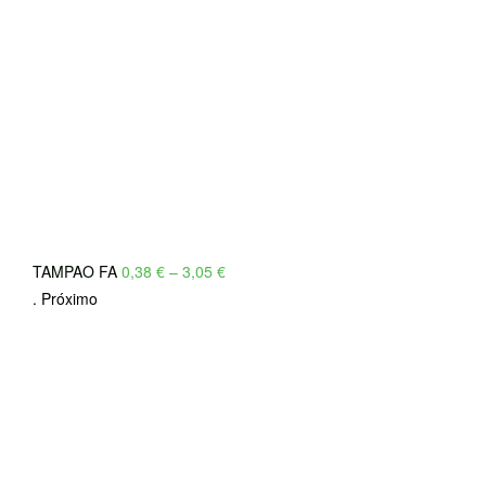
Price
TAMPAO FA
0,38
€
–
3,05
€
range:
.
Próximo
0,38 €
through
3,05 €