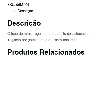
REGA
SKU:
06MT06
6mm
Descrição
(100
Mt.)
Descrição
O tubo de micro-rega tem o propósito de sistemas de
irrigação por gotejamento ou micro-aspersão.
Produtos Relacionados