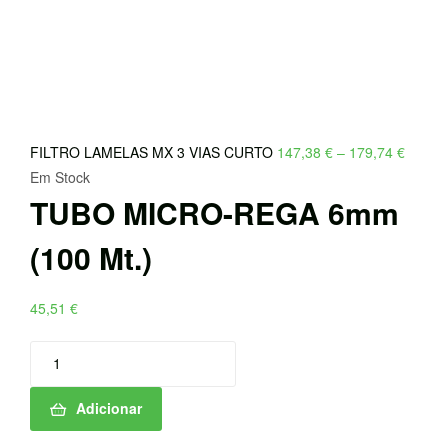
Price
FILTRO LAMELAS MX 3 VIAS CURTO
147,38
€
–
179,74
€
range:
Em Stock
TUBO MICRO-REGA 6mm
147,38
throug
(100 Mt.)
179,74
45,51
€
Quantidade
de
TUBO
Adicionar
MICRO-