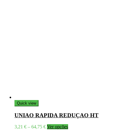
Quick view
UNIAO RAPIDA REDUÇAO HT
Price
This
3,21
€
–
64,75
€
Ver opções
range:
product