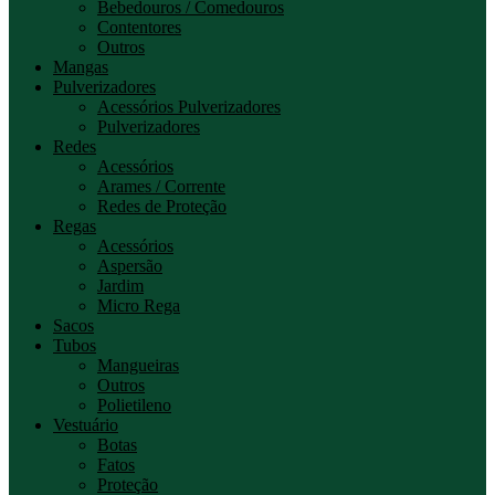
Bebedouros / Comedouros
Contentores
Outros
Mangas
Pulverizadores
Acessórios Pulverizadores
Pulverizadores
Redes
Acessórios
Arames / Corrente
Redes de Proteção
Regas
Acessórios
Aspersão
Jardim
Micro Rega
Sacos
Tubos
Mangueiras
Outros
Polietileno
Vestuário
Botas
Fatos
Proteção